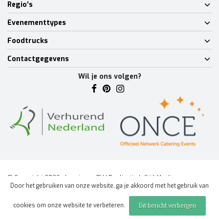
Regio's
Evenementtypes
Foodtrucks
Contactgegevens
Wil je ons volgen?
© Copyright 2026 - Lumineux BV | Realisatie
InStijl Media
Door het gebruiken van onze website, ga je akkoord met het gebruik van
Algemene voorwaarden
|
Disclaimer
|
Privacy Policy
|
Sitemap
|
cookies om onze website te verbeteren.
Dit bericht verbergen
Offerte aanvragen