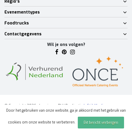
Regio's
Evenementtypes
Foodtrucks
Contactgegevens
Wil je ons volgen?
© Copyright 2026 - Lumineux BV | Realisatie
InStijl Media
Door het gebruiken van onze website, ga je akkoord met het gebruik van
Algemene voorwaarden
|
Disclaimer
|
Privacy Policy
|
Sitemap
|
cookies om onze website te verbeteren.
Dit bericht verbergen
Offerte aanvragen