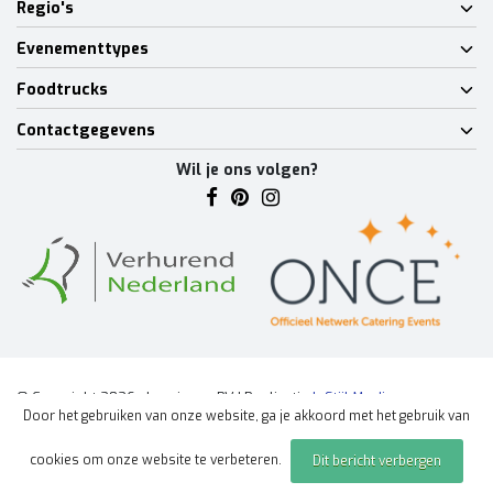
Regio's
Evenementtypes
Foodtrucks
Contactgegevens
Wil je ons volgen?
© Copyright 2026 - Lumineux BV | Realisatie
InStijl Media
Door het gebruiken van onze website, ga je akkoord met het gebruik van
Algemene voorwaarden
|
Disclaimer
|
Privacy Policy
|
Sitemap
|
cookies om onze website te verbeteren.
Dit bericht verbergen
Offerte aanvragen