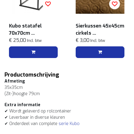
Kubo statafel
Sierkussen 45x45cm
70x70cm
cirkels
Zwart
€ 25,00
Cognac bruin
€ 3,00
Incl. btw
Incl. btw
Productomschrijving
Afmeting
35x35cm
(Zit-)hoogte 79cm
Extra informatie
✔ Wordt geleverd op rolcontainer
✔ Leverbaar in diverse kleuren
✔ Onderdeel van complete
serie Kubo