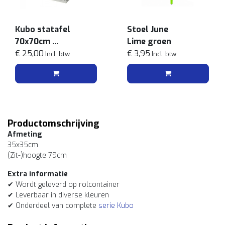
Kubo statafel
Stoel June
70x70cm
Lime groen
Wit
€ 25,00
€ 3,95
Incl. btw
Incl. btw
Productomschrijving
Afmeting
35x35cm
(Zit-)hoogte 79cm
Extra informatie
✔ Wordt geleverd op rolcontainer
✔ Leverbaar in diverse kleuren
✔ Onderdeel van complete
serie Kubo