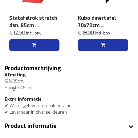
Statafelrok stretch
Kubo dinertafel
dsn. 85cm
70x70cm
Rood
€ 12,50
Zwart
€ 19,00
Incl. btw
Incl. btw
Productomschrijving
Afmeting
121x35cm
Hoogte 46cm
Extra informatie
✔ Wordt geleverd op rolcontainer
✔ Leverbaar in diverse kleuren
Product informatie