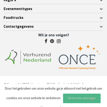
Regio's
Evenementtypes
Foodtrucks
Contactgegevens
Wil je ons volgen?
© Copyright 2026 - Lumineux BV | Realisatie
InStijl Media
Door het gebruiken van onze website, ga je akkoord met het gebruik van
Algemene voorwaarden
|
Disclaimer
|
Privacy Policy
|
Sitemap
|
cookies om onze website te verbeteren.
Dit bericht verbergen
Offerte aanvragen