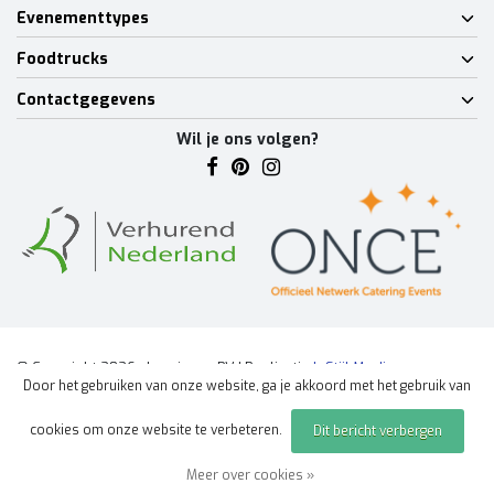
Evenementtypes
Foodtrucks
Contactgegevens
Wil je ons volgen?
© Copyright 2026 - Lumineux BV | Realisatie
InStijl Media
Door het gebruiken van onze website, ga je akkoord met het gebruik van
Algemene voorwaarden
|
Disclaimer
|
Privacy Policy
|
Sitemap
|
cookies om onze website te verbeteren.
Dit bericht verbergen
Offerte aanvragen
evenement
Meer over cookies »