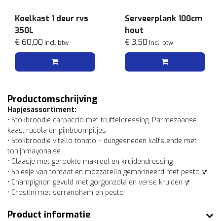
Koelkast 1 deur rvs
Serveerplank 100cm
350L
hout
€ 60,00
€ 3,50
Incl. btw
Incl. btw
Productomschrijving
Hapjesassortiment:
• Stokbroodje carpaccio met truffeldressing, Parmezaanse
kaas, rucola en pijnboompitjes
• Stokbroodje vitello tonato – dungesneden kalfslende met
tonijnmayonaise
• Glaasje met gerookte makreel en kruidendressing
• Spiesje van tomaat en mozzarella gemarineerd met pesto
• Champignon gevuld met gorgonzola en verse kruiden
• Crostini met serranoham en pesto
Product informatie