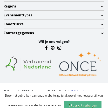
Regio's
Evenementtypes
Foodtrucks
Contactgegevens
Wil je ons volgen?
© Copyright 2026 - Lumineux BV | Realisatie
InStijl Media
Door het gebruiken van onze website, ga je akkoord met het gebruik van
Algemene voorwaarden
|
Disclaimer
|
Privacy Policy
|
Sitemap
|
cookies om onze website te verbeteren.
Dit bericht verbergen