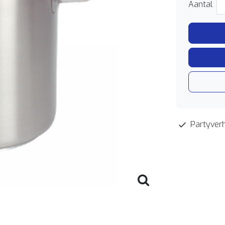
Aantal
Partyverh