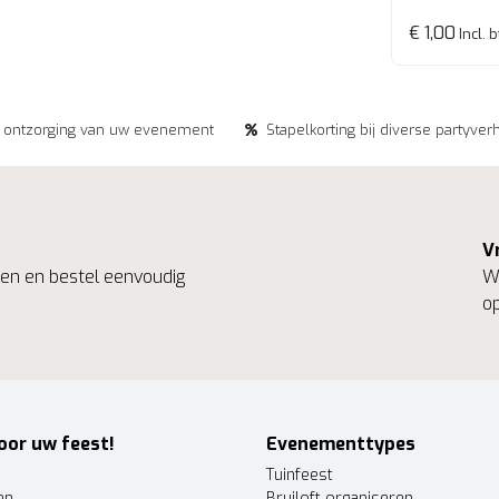
€ 1,00
Incl. 
e ontzorging van uw evenement
Stapelkorting bij diverse partyver
V
ngen en bestel eenvoudig
We
op
oor uw feest!
Evenementtypes
Tuinfeest
en
Bruiloft organiseren