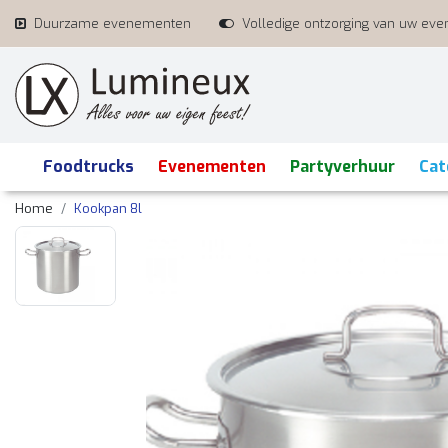
Duurzame evenementen
Volledige ontzorging van uw ev
Foodtrucks
Evenementen
Partyverhuur
Cat
Home
Kookpan 8l