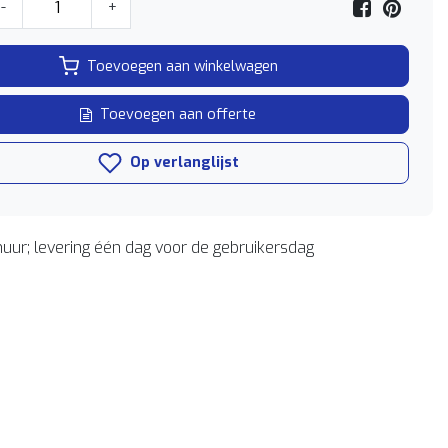
-
+
Toevoegen aan winkelwagen
Toevoegen aan offerte
Op verlanglijst
uur; levering één dag voor de gebruikersdag