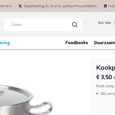
enement
Stapelkorting bij diverse partyverhuurartikelen
Hui
Incl. btw
ering
Foodbooks
Duurzaam
Kookp
€ 3,50
I
Kook soep
Wij ver