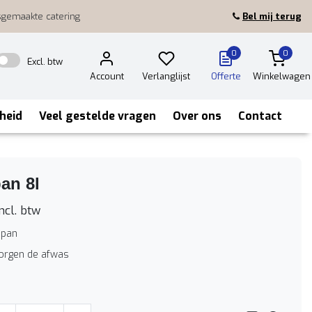
sgemaakte catering
Bel mij terug
0
0
Excl. btw
Account
Verlanglijst
Offerte
Winkelwagen
heid
Veel gestelde vragen
Over ons
Contact
an 8l
ncl. btw
 pan
zorgen de afwas