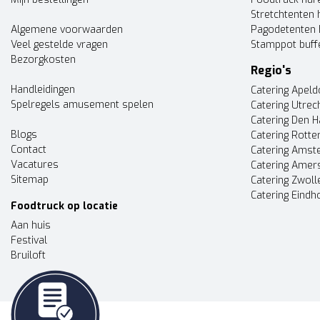
Stretchtenten 
Algemene voorwaarden
Pagodetenten 
Veel gestelde vragen
Stamppot buff
Bezorgkosten
Regio's
Handleidingen
Catering Apel
Spelregels amusement spelen
Catering Utrec
Catering Den 
Blogs
Catering Rott
Contact
Catering Ams
Vacatures
Catering Amer
Sitemap
Catering Zwoll
Catering Eindh
Foodtruck op locatie
Aan huis
Festival
Bruiloft