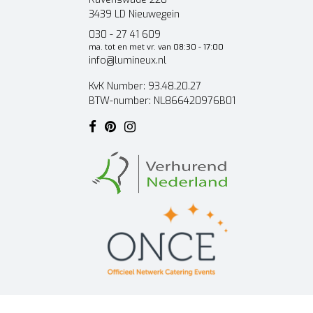
3439 LD Nieuwegein
030 - 27 41 609
ma. tot en met vr. van 08:30 - 17:00
info@lumineux.nl
KvK Number: 93.48.20.27
BTW-number: NL866420976B01