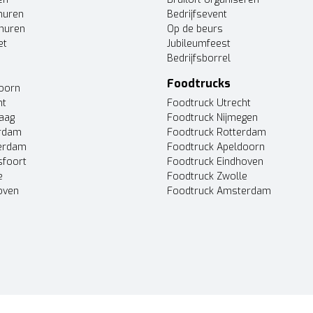
huren
Bedrijfsevent
huren
Op de beurs
et
Jubileumfeest
Bedrijfsborrel
Foodtrucks
doorn
ht
Foodtruck Utrecht
Haag
Foodtruck Nijmegen
erdam
Foodtruck Rotterdam
terdam
Foodtruck Apeldoorn
sfoort
Foodtruck Eindhoven
e
Foodtruck Zwolle
oven
Foodtruck Amsterdam