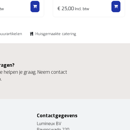
€ 25,00
btw
Incl. btw
huurartikelen
Huisgemaakte catering
ragen?
 helpen je graag. Neem contact
.
Contactgegevens
Lumineux BV
Ravenswade 220