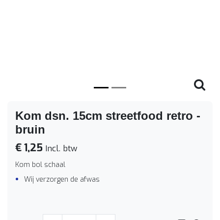
Vorige
Volge
Kom dsn. 15cm streetfood retro -
bruin
€ 1,25
Incl. btw
Kom bol schaal
Wij verzorgen de afwas