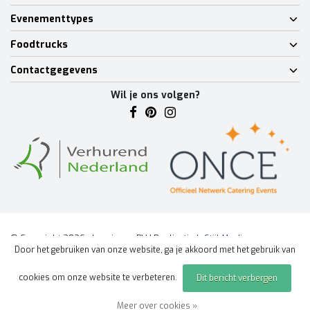
Evenementtypes
Foodtrucks
Contactgegevens
Wil je ons volgen?
© Copyright 2026 - Lumineux BV | Realisatie
InStijl Media
Door het gebruiken van onze website, ga je akkoord met het gebruik van
Algemene voorwaarden
|
Disclaimer
|
Privacy Policy
|
Sitemap
|
cookies om onze website te verbeteren.
Dit bericht verbergen
Offerte aanvragen
evenement
Meer over cookies »