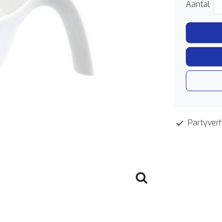
Aantal
Partyverh