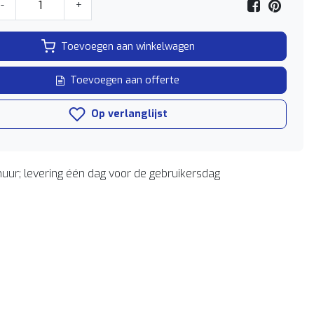
-
+
Toevoegen aan winkelwagen
Toevoegen aan offerte
Op verlanglijst
uur; levering één dag voor de gebruikersdag