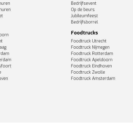
huren
Bedrijfsevent
huren
Op de beurs
et
Jubileumfeest
Bedrijfsborrel
Foodtrucks
doorn
ht
Foodtruck Utrecht
Haag
Foodtruck Nijmegen
erdam
Foodtruck Rotterdam
terdam
Foodtruck Apeldoorn
sfoort
Foodtruck Eindhoven
e
Foodtruck Zwolle
oven
Foodtruck Amsterdam