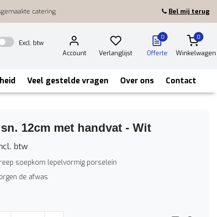
sgemaakte catering
Bel mij terug
0
0
Excl. btw
Account
Verlanglijst
Offerte
Winkelwagen
heid
Veel gestelde vragen
Over ons
Contact
sn. 12cm met handvat - Wit
ncl. btw
reep soepkom lepelvormig porselein
zorgen de afwas