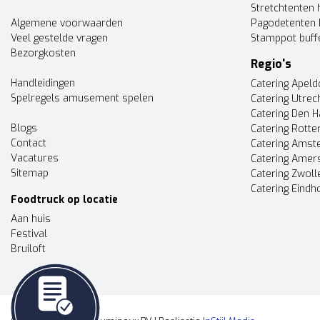
Stretchtenten 
Algemene voorwaarden
Pagodetenten 
Veel gestelde vragen
Stamppot buff
Bezorgkosten
Regio's
Handleidingen
Catering Apel
Spelregels amusement spelen
Catering Utrec
Catering Den 
Blogs
Catering Rott
Contact
Catering Ams
Vacatures
Catering Amer
Sitemap
Catering Zwoll
Catering Eindh
Foodtruck op locatie
Aan huis
Festival
Bruiloft