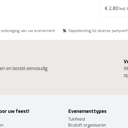
€ 2,80
Incl.
e ontzorging van uw evenement
Stapelkorting bij diverse partyver
V
ngen en bestel eenvoudig
We
op
oor uw feest!
Evenementtypes
Tuinfeest
en
Bruiloft organiseren