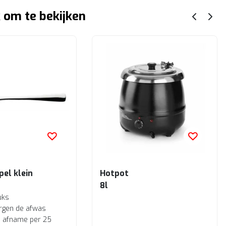
 om te bekijken
pel klein
Hotpot
8l
uks
rgen de afwas
ij afname per 25