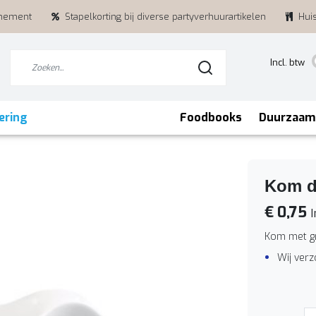
enement
Stapelkorting bij diverse partyverhuurartikelen
Hui
Incl. btw
ering
Foodbooks
Duurzaam
Kom d
€ 0,75
I
Kom met g
Wij ver