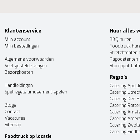
Klantenservice
Huur alles v
Mijn account
BBQ huren
Mijn bestellingen
Foodtruck hur
Stretchtenten 
Algemene voorwaarden
Pagodetenten 
Veel gestelde vragen
Stamppot buff
Bezorgkosten
Regio's
Handleidingen
Catering Apel
Spelregels amusement spelen
Catering Utrec
Catering Den 
Blogs
Catering Rott
Contact
Catering Ams
Vacatures
Catering Amer
Sitemap
Catering Zwoll
Catering Eindh
Foodtruck op locatie