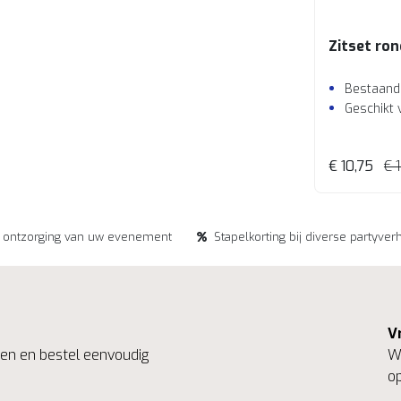
Zitset ron
Bestaande
Geschikt 
€ 10,75
€ 
e ontzorging van uw evenement
Stapelkorting bij diverse partyver
V
ngen en bestel eenvoudig
We
op