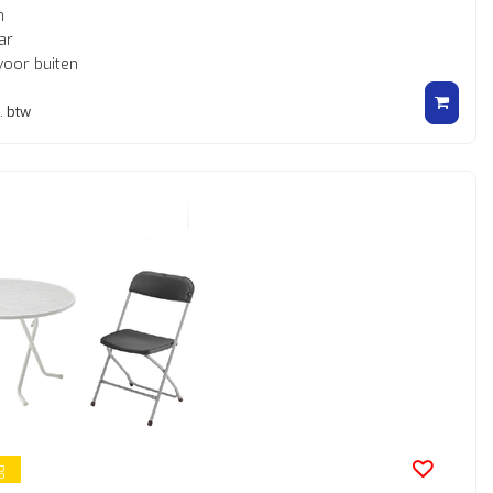
n
ar
voor buiten
. btw
g