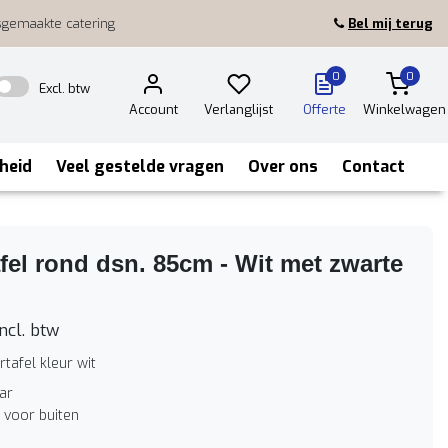
sgemaakte catering
Bel mij terug
0
0
Excl. btw
Account
Verlanglijst
Offerte
Winkelwagen
heid
Veel gestelde vragen
Over ons
Contact
fel rond dsn. 85cm - Wit met zwarte
ncl. btw
tafel kleur wit
ar
 voor buiten