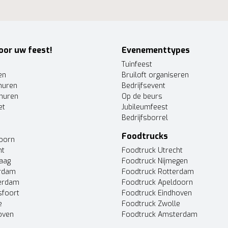
oor uw feest!
Evenementtypes
Tuinfeest
en
Bruiloft organiseren
huren
Bedrijfsevent
huren
Op de beurs
et
Jubileumfeest
Bedrijfsborrel
Foodtrucks
doorn
ht
Foodtruck Utrecht
Haag
Foodtruck Nijmegen
erdam
Foodtruck Rotterdam
terdam
Foodtruck Apeldoorn
sfoort
Foodtruck Eindhoven
e
Foodtruck Zwolle
oven
Foodtruck Amsterdam