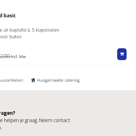
d basic
 uit klaptafel & 5 klapstoelen
voor buiten
12,00
Incl. btw
huurartikelen
Huisgemaakte catering
ragen?
 helpen je graag. Neem contact
.