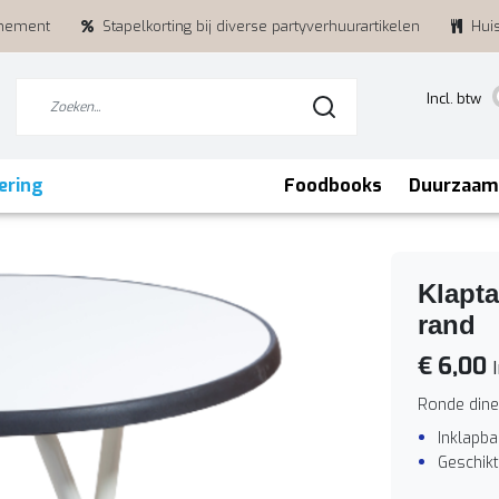
enement
Stapelkorting bij diverse partyverhuurartikelen
Hui
Incl. btw
ering
Foodbooks
Duurzaam
Klapta
rand
€ 6,00
I
Ronde diner
Inklapba
Geschikt