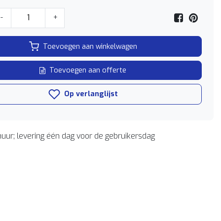
-
+
Toevoegen aan winkelwagen
Toevoegen aan offerte
Op verlanglijst
uur; levering één dag voor de gebruikersdag