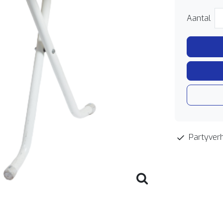
Aantal
Partyverh