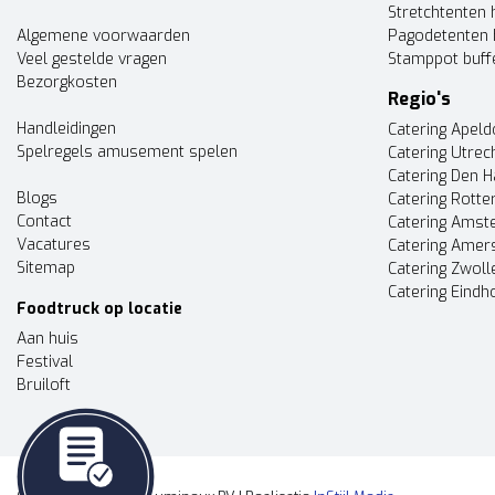
Stretchtenten 
Algemene voorwaarden
Pagodetenten 
Veel gestelde vragen
Stamppot buff
Bezorgkosten
Regio's
Handleidingen
Catering Apel
Spelregels amusement spelen
Catering Utrec
Catering Den 
Blogs
Catering Rott
Contact
Catering Ams
Vacatures
Catering Amer
Sitemap
Catering Zwoll
Catering Eindh
Foodtruck op locatie
Aan huis
Festival
Bruiloft