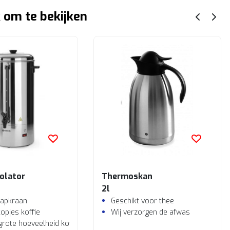
 om te bekijken
colator
Thermoskan
2l
 tapkraan
Geschikt voor thee
kopjes koffie
Wij verzorgen de afwas
grote hoeveelheid koffie zetten