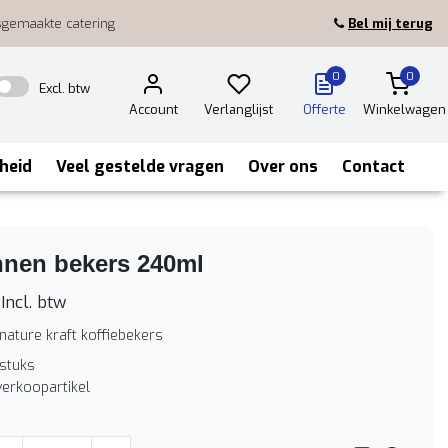
sgemaakte catering
Bel mij terug
0
0
Excl. btw
Account
Verlanglijst
Offerte
Winkelwagen
heid
Veel gestelde vragen
Over ons
Contact
nnen bekers 240ml
Incl. btw
nature kraft koffiebekers
 stuks
verkoopartikel