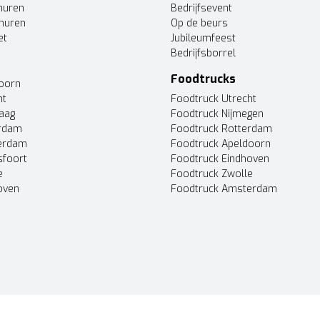
huren
Bedrijfsevent
huren
Op de beurs
et
Jubileumfeest
Bedrijfsborrel
Foodtrucks
doorn
ht
Foodtruck Utrecht
Haag
Foodtruck Nijmegen
erdam
Foodtruck Rotterdam
terdam
Foodtruck Apeldoorn
sfoort
Foodtruck Eindhoven
e
Foodtruck Zwolle
oven
Foodtruck Amsterdam