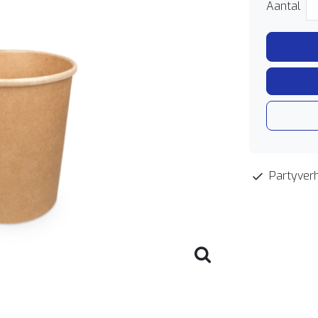
Aantal
Partyverh