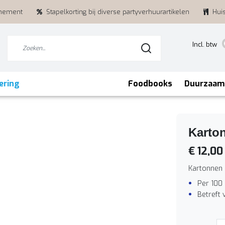
enement
Stapelkorting bij diverse partyverhuurartikelen
Hui
Incl. btw
ering
Foodbooks
Duurzaam
Karto
€ 12,00
Kartonnen 
Per 100
Betreft 