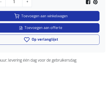
-
+
Toevoegen aan winkelwagen
Toevoegen aan offerte
Op verlanglijst
uur; levering één dag voor de gebruikersdag