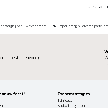
€ 22,50
Incl
e ontzorging van uw evenement
Stapelkorting bij diverse partyver
V
ngen en bestel eenvoudig
We
op
oor uw feest!
Evenementtypes
Tuinfeest
en
Bruiloft organiseren