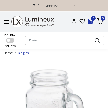
Duurzame evenementen
0
0
Incl. btw
Excl. btw
Home
Jar glas