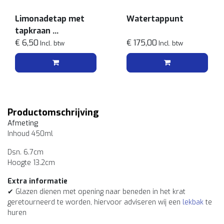
Limonadetap met
Watertappunt
tapkraan
5l
€ 6,50
€ 175,00
Incl. btw
Incl. btw
Productomschrijving
Afmeting
Inhoud 450ml
Dsn. 6.7cm
Hoogte 13.2cm
Extra informatie
✔ Glazen dienen met opening naar beneden in het krat
geretourneerd te worden, hiervoor adviseren wij een
lekbak
te
huren