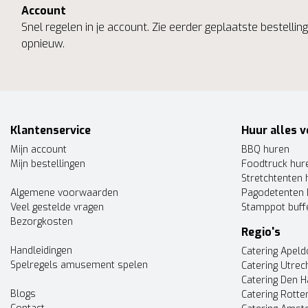
Account
Snel regelen in je account. Zie eerder geplaatste bestelli
opnieuw.
Klantenservice
Huur alles v
Mijn account
BBQ huren
Mijn bestellingen
Foodtruck hur
Stretchtenten 
Algemene voorwaarden
Pagodetenten 
Veel gestelde vragen
Stamppot buff
Bezorgkosten
Regio's
Handleidingen
Catering Apel
Spelregels amusement spelen
Catering Utrec
Catering Den 
Blogs
Catering Rott