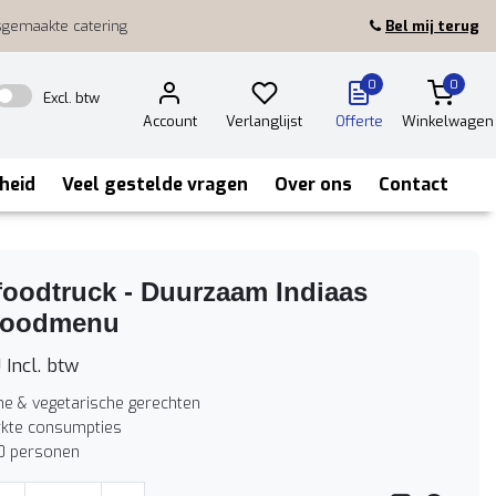
sgemaakte catering
Bel mij terug
0
0
Excl. btw
Account
Verlanglijst
Offerte
Winkelwagen
heid
Veel gestelde vragen
Over ons
Contact
foodtruck - Duurzaam Indiaas
tfoodmenu
0
Incl. btw
e & vegetarische gerechten
kte consumpties
0 personen