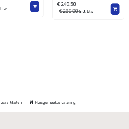
€ 249,50
 btw
€ 285,00
Incl. btw
huurartikelen
Huisgemaakte catering