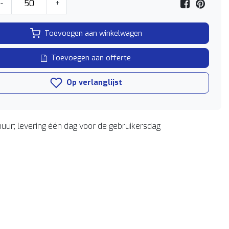
-
+
Toevoegen aan winkelwagen
Toevoegen aan offerte
Op verlanglijst
uur; levering één dag voor de gebruikersdag