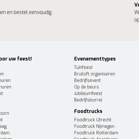
V
ngen en bestel eenvoudig
We
op
oor uw feest!
Evenementtypes
Tuinfeest
en
Bruiloft organiseren
huren
Bedrijfsevent
huren
Op de beurs
et
Jubileumfeest
Bedrijfsborrel
Foodtrucks
doorn
ht
Foodtruck Utrecht
Haag
Foodtruck Nijmegen
erdam
Foodtruck Rotterdam