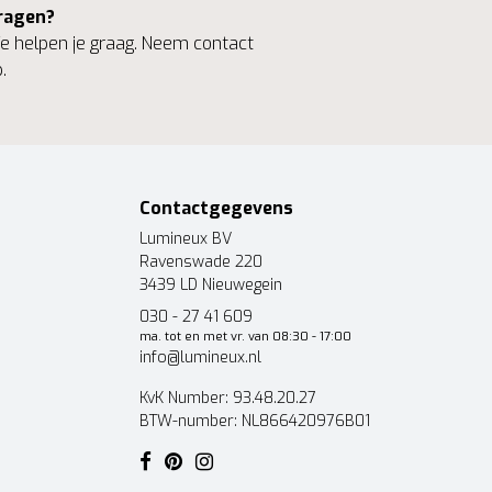
ragen?
 helpen je graag. Neem contact
.
Contactgegevens
Lumineux BV
Ravenswade 220
3439 LD Nieuwegein
030 - 27 41 609
ma. tot en met vr. van 08:30 - 17:00
info@lumineux.nl
KvK Number: 93.48.20.27
BTW-number: NL866420976B01