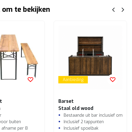
 om te bekijken
Aanbieding
t
Barset
m
Staal old wood
r
Bestaande uit bar inclusief ombouw
voor buiten
Inclusief 2 tappunten
ij afname per 8
Inclusief spoelbak