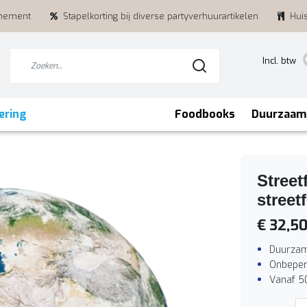
enement
Stapelkorting bij diverse partyverhuurartikelen
Hui
Incl. btw
ering
Foodbooks
Duurzaam
Street
stree
€ 32,5
Duurzam
Onbeper
Vanaf 5