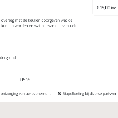
€ 15,00
Incl.
n in overleg met de keuken doorgeven wat de
t kunnen worden en wat hiervan de eventuele
ndergrond
0549
e ontzorging van uw evenement
Stapelkorting bij diverse partyver