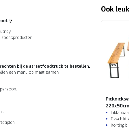
Ook leuk
food.
hutney
 seizoensproducten
rechten bij de streetfoodtruck te bestellen.
tellen een menu op maat samen.
 persoon.
Picknickse
220x50c
at.
Inklapbaa
Geschikt 
tetijden:
Korting b