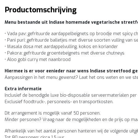
Productomschrijving
Menu bestaande uit Indiase homemade vegetarische street
• Vada pav; gefrituurde aardappelbeignets op broodje met spicy c
• Pani puri; gefrituurde balletjes met diverse soorten vulling van
• Masala dosa met aardappelvulling, kokos en koriander
• Pakora; gefrituurde groentebeignets met diverse chutneys
• Aloo gobi curry met naanbrood
Hiermee is er voor eenieder naar wens Indiase streetfood ge
Aanpassingen in het menu gewenst? Laat het ons weten en we s
Extra informatie
Inclusief de benodigde luxe bio-disposable serveermaterialen per
Exclusief foodtruck-, personeels- en transportkosten.
Dit arrangement is mogelijk vanaf 50 personen.
Minder personen? Vraag naar de mogelijkheden en de prijs op ma
Afhankelijk van het aantal personen hanteren wij de volgende uitgif
Tot 80 personen: circa 1,5 uur