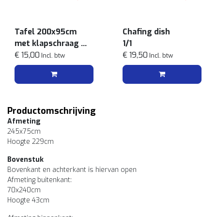
Tafel 200x95cm
Chafing dish
met klapschraag
1/1
zwart
€ 15,00
€ 19,50
Incl. btw
Incl. btw
Productomschrijving
Afmeting
245x75cm
Hoogte 229cm
Bovenstuk
Bovenkant en achterkant is hiervan open
Afmeting buitenkant:
70x240cm
Hoogte 43cm