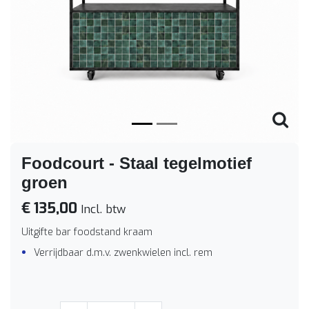
Vorige
Volge
Foodcourt - Staal tegelmotief
groen
€ 135,00
Incl. btw
Uitgifte bar foodstand kraam
Verrijdbaar d.m.v. zwenkwielen incl. rem