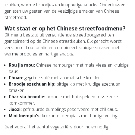
kruiden, warme broodjes en knapperige snacks. Ondertussen
genieten uw gasten van de veelzijdige smaken van Chinees
streetfood.
Wat staat er op het Chinese streetfoodmenu?
Dit menu bestaat uit verschillende streetfoodgerechten
geïnspireerd op de Chinese straatkeuken. Elk gerecht wordt
vers bereid op locatie en combineert kruidige smaken met
warme broodjes en hartige snacks.
Rou jia mou:
Chinese hamburger met mals vlees en kruidige
saus.
Chuan:
gegrilde saté met aromatische kruiden.
Broodje szechuan kip:
pittige kip met kruidige szechuan
smaken.
Char siu broodje:
broodje met buikspek en frisse zure
komkommer.
Jiaozi:
gefrituurde dumplings geserveerd met chilisaus.
Mini loempia’s:
krokante loempia’s met hartige vulling.
Geef vooraf het aantal vegetariërs door indien nodig.