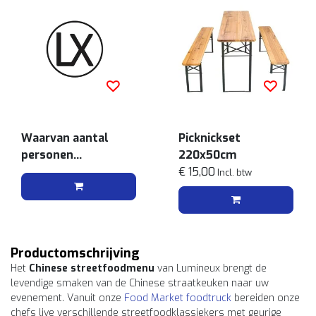
Waarvan aantal
Picknickset
personen
220x50cm
vegetarisch
€ 15,00
Incl. btw
Productomschrijving
Het
Chinese streetfoodmenu
van Lumineux brengt de
levendige smaken van de Chinese straatkeuken naar uw
evenement. Vanuit onze
Food Market foodtruck
bereiden onze
chefs live verschillende streetfoodklassiekers met geurige