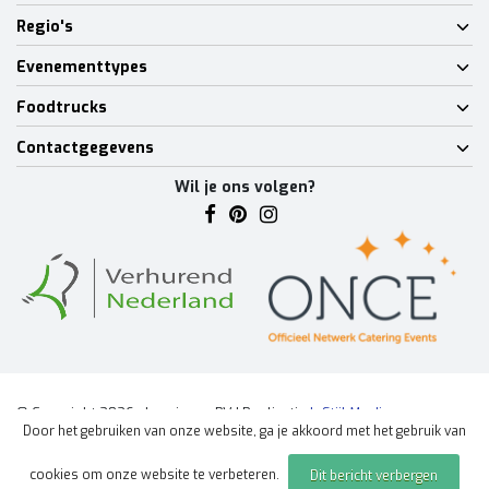
Regio's
Evenementtypes
Foodtrucks
Contactgegevens
Wil je ons volgen?
© Copyright 2026 - Lumineux BV | Realisatie
InStijl Media
Door het gebruiken van onze website, ga je akkoord met het gebruik van
Algemene voorwaarden
|
Disclaimer
|
Privacy Policy
|
Sitemap
|
cookies om onze website te verbeteren.
Dit bericht verbergen