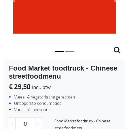
Vorige
Volge
Food Market foodtruck - Chinese
streetfoodmenu
€ 29,50
Incl. btw
Vlees- & vegetarische gerechten
Onbeperkte consumpties
Vanaf 50 personen
Food Market foodtruck - Chinese
-
+
streetfoodmenu