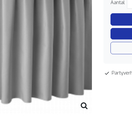
Aantal
Partyverh