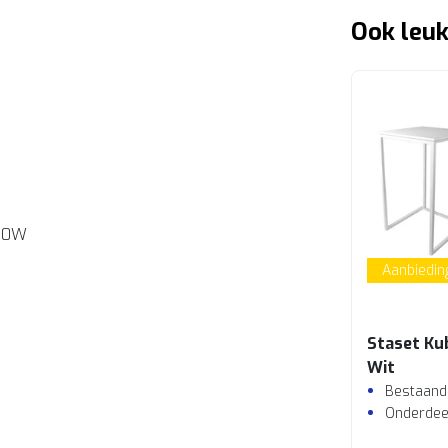
Ook leuk
80W
Aanbiedin
Staset Ku
Wit
Bestaande
Onderdee