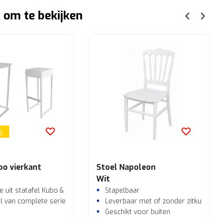
 om te bekijken
g
bo vierkant
Stoel Napoleon
Wit
 uit statafel Kubo & 4 barkrukken Kubo
Stapelbaar
l van complete serie Kubo
Leverbaar met of zonder zitkussen 
Geschikt voor buiten