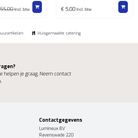
 55,00
€ 5,00
Incl. btw
Incl. btw
huurartikelen
Huisgemaakte catering
ragen?
 helpen je graag. Neem contact
.
Contactgegevens
Lumineux BV
Ravenswade 220