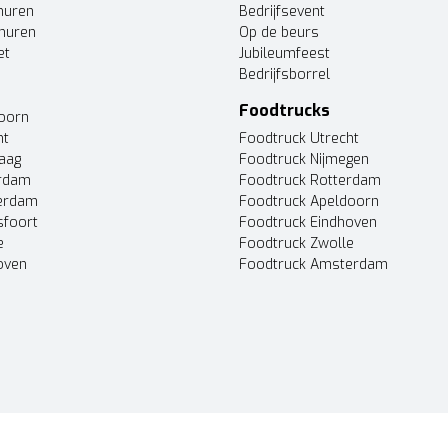
huren
Bedrijfsevent
huren
Op de beurs
et
Jubileumfeest
Bedrijfsborrel
Foodtrucks
doorn
ht
Foodtruck Utrecht
Haag
Foodtruck Nijmegen
erdam
Foodtruck Rotterdam
terdam
Foodtruck Apeldoorn
sfoort
Foodtruck Eindhoven
e
Foodtruck Zwolle
oven
Foodtruck Amsterdam