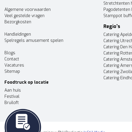
Stretchtenten 
Algemene voorwaarden
Pagodetenten 
Veel gestelde vragen
Stamppot buff
Bezorgkosten
Regio's
Handleidingen
Catering Apel
Spelregels amusement spelen
Catering Utrec
Catering Den 
Blogs
Catering Rott
Contact
Catering Ams
Vacatures
Catering Amer
Sitemap
Catering Zwoll
Catering Eindh
Foodtruck op locatie
Aan huis
Festival
Bruiloft