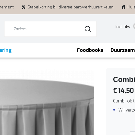
enement
Stapelkorting bij diverse partyverhuurartikelen
Hui
Incl. btw
ering
Foodbooks
Duurzaam
Combi
€ 14,50
Combirok t
Wij ver