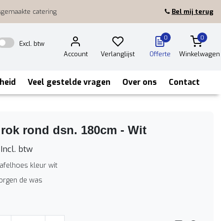
sgemaakte catering
Bel mij terug
0
0
Excl. btw
Account
Verlanglijst
Offerte
Winkelwagen
heid
Veel gestelde vragen
Over ons
Contact
rok rond dsn. 180cm - Wit
Incl. btw
afelhoes kleur wit
zorgen de was