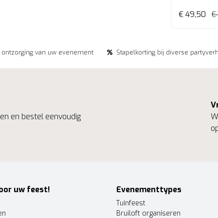
€ 49,50
€
e ontzorging van uw evenement
Stapelkorting bij diverse partyver
V
ngen en bestel eenvoudig
We
op
oor uw feest!
Evenementtypes
Tuinfeest
en
Bruiloft organiseren