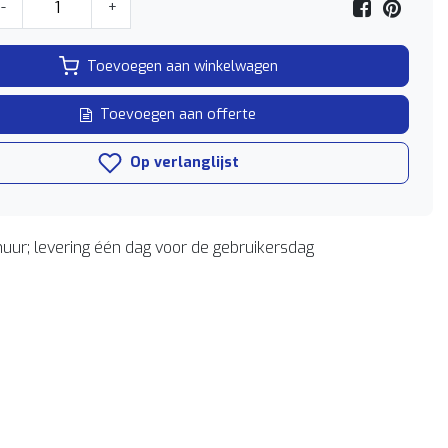
-
+
Toevoegen aan winkelwagen
Toevoegen aan offerte
Op verlanglijst
uur; levering één dag voor de gebruikersdag