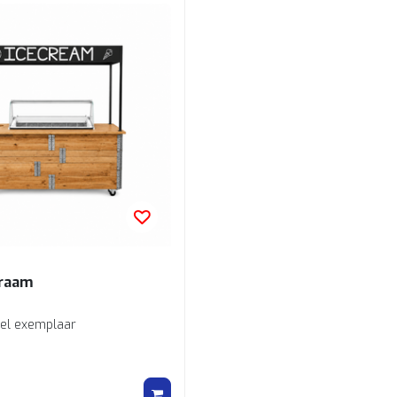
kraam
kel exemplaar