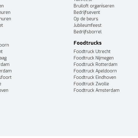
en
Bruiloft organiseren
huren
Bedrijfsevent
huren
Op de beurs
et
Jubileumfeest
Bedrijfsborrel
Foodtrucks
doorn
ht
Foodtruck Utrecht
Haag
Foodtruck Nijmegen
erdam
Foodtruck Rotterdam
terdam
Foodtruck Apeldoorn
sfoort
Foodtruck Eindhoven
e
Foodtruck Zwolle
oven
Foodtruck Amsterdam