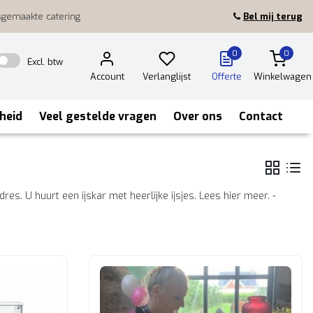
sgemaakte catering
Bel mij terug
0
0
Excl. btw
Account
Verlanglijst
Offerte
Winkelwagen
heid
Veel gestelde vragen
Over ons
Contact
res. U huurt een ijskar met heerlijke ijsjes. Lees hier meer. -