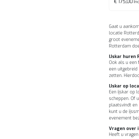
€ 175,00
Inc
Gaat u aankome
locatie Rotter
groot evenemen
Rotterdam doet
IJskar huren 
Ook als u een 
een uitgebreid 
zetten. Hierdoo
IJskar op loc
Een ijskar op 
scheppen. Of u
plaatsvindt en 
kunt u de ijss
evenement bezo
Vragen over i
Heeft u vragen