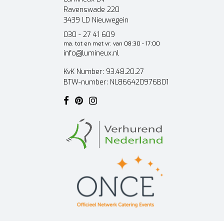
Ravenswade 220
3439 LD Nieuwegein
030 - 27 41 609
ma. tot en met vr. van 08:30 - 17:00
info@lumineux.nl
KvK Number: 93.48.20.27
BTW-number: NL866420976B01