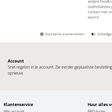
andere foodtru
oudhollandse p
contact met o
woord.
Duurzame evenementen
Volledig
Account
Snel regelen in je account. Zie eerder geplaatste bestelli
opnieuw.
Klantenservice
Huur alles v
Mijn account
BBQ huren