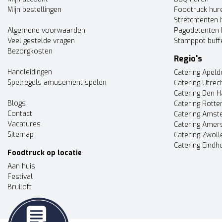
Mijn bestellingen
Foodtruck hur
Stretchtenten 
Algemene voorwaarden
Pagodetenten 
Veel gestelde vragen
Stamppot buff
Bezorgkosten
Regio's
Handleidingen
Catering Apel
Spelregels amusement spelen
Catering Utrec
Catering Den 
Blogs
Catering Rott
Contact
Catering Ams
Vacatures
Catering Amer
Sitemap
Catering Zwoll
Catering Eindh
Foodtruck op locatie
Aan huis
Festival
Bruiloft