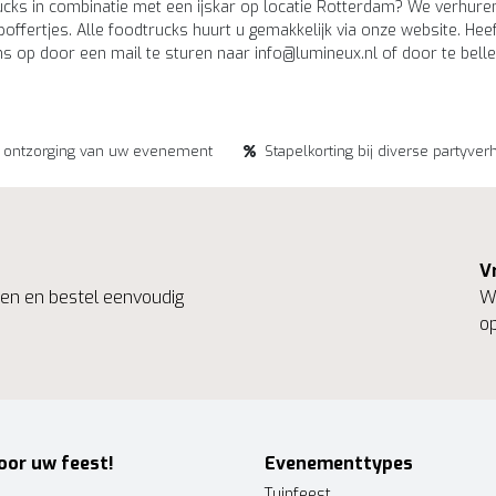
cks in combinatie met een ijskar op locatie Rotterdam? We verhuren
offertjes. Alle foodtrucks huurt u gemakkelijk via onze website. He
ns op door een mail te sturen naar
info@lumineux.nl
of door te bell
e ontzorging van uw evenement
Stapelkorting bij diverse partyver
V
ngen en bestel eenvoudig
We
op
oor uw feest!
Evenementtypes
Tuinfeest