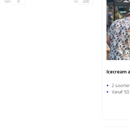
Van
To
Icecream 
2 soorte
Vanaf 50