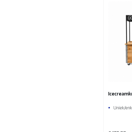
Icecream
Uniek/en