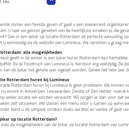
l. btw
nde zomer een feestje geven of gaat u een evenement organiseren? 
dam. U laat uw gasten genieten van de heerlijkste smaken ijs die ges
t? Dan is een ijskar op locatie Rotterdam de perfecte aanvulling op
 u eenvoudig via de website van Lumineux. We vertellen u graag mee
Rotterdam: alle mogelijkheden
feest geeft in de winter is een ijskar huren Rotterdam een hartstikke 
buffet. De ijs foodtruck van Lumineux is hierdoor erg veelzijdig. De 
r kan de ijskar het gehele jaar ingezet worden. Geniet het hele jaar d
atie Rotterdam huren bij Lumineux
locatie Rotterdam huren bij Lumineux is geen probleem. We komen nam
 nu woont in Antwerpen, Leeuwarden, Zwolle of Den Helder: overal 
op welke locatie we worden verwacht. Wij zorgen er dan voor dat we op
maken zelf uitzoeken. We stellen een menu voor u samen op aanvraag.
ekt. Kiest u de simpele smaken zoals aardbei en vanille of gaat uw
jskar op locatie Rotterdam?
 over de mogelijkheden van de ijskar op locatie Rotterdam van Lumine