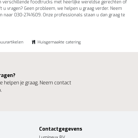
 verschillende foodtrucks met heerlijke wereldse gerechten of
eft u vragen? Geen probleem, we helpen u graag verder. Neem
en naar 030-2741609. Onze professionals staan u dan graag te
huurartikelen
Huisgemaakte catering
ragen?
 helpen je graag. Neem contact
.
Contactgegevens
Lumineux BV