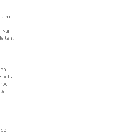
u een
n van
de tent
 en
 spots
lampen
 te
 de