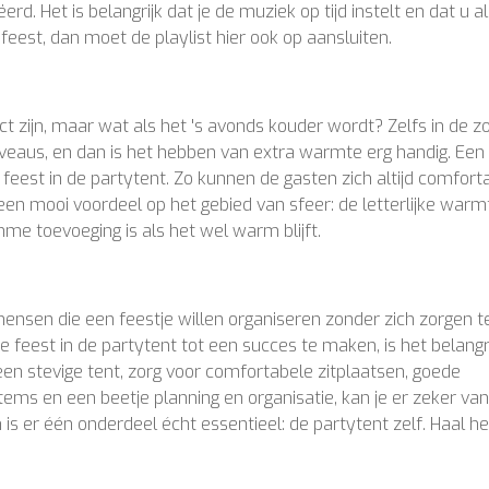
d. Het is belangrijk dat je de muziek op tijd instelt en dat u al
feest, dan moet de playlist hier ook op aansluiten.
t zijn, maar wat als het 's avonds kouder wordt? Zelfs in de 
eaus, en dan is het hebben van extra warmte erg handig. Een
eest in de partytent. Zo kunnen de gasten zich altijd comfort
en mooi voordeel op het gebied van sfeer: de letterlijke warm
imme toevoeging is als het wel warm blijft.
mensen die een feestje willen organiseren zonder zich zorgen t
eest in de partytent tot een succes te maken, is het belangri
en stevige tent, zorg voor comfortabele zitplaatsen, goede
ems en een beetje planning en organisatie, kan je er zeker van 
h is er één onderdeel écht essentieel: de partytent zelf. Haal 