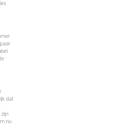
les
zomer
 paar
abel
te
e
jk dat
zijn
hem nu