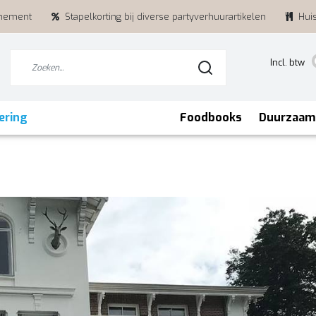
enement
Stapelkorting bij diverse partyverhuurartikelen
Hui
Incl. btw
ering
Foodbooks
Duurzaam