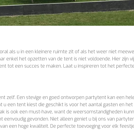
oral als u in een kleinere ruimte zit of als het weer niet meewe
 enkel het opzetten van de tent is niet voldoende. Hier zijn vij
ent tot een succes te maken. Laat u inspireren tot het perfect
tent zelf. Een stevige en goed ontworpen partytent kan een hel
u een tent kiest die geschikt is voor het aantal gasten en het
t dak is ook een must-have, want de weersomstandigheden kun
nt eenvoudig gevonden. Niet alleen geniet u bij ons van partyte
 van een hoge kwaliteit. De perfecte toevoeging voor elk feestj