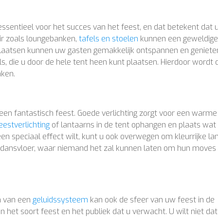
ssentieel voor het succes van het feest, en dat betekent dat 
ir zoals loungebanken,
tafels en stoelen
kunnen een geweldige
zitplaatsen kunnen uw gasten gemakkelijk ontspannen en geniete
ls, die u door de hele tent heen kunt plaatsen. Hierdoor wordt 
aken.
 een fantastisch feest. Goede verlichting zorgt voor een warme
eestverlichting
of lantaarns in de tent ophangen en plaats wat
 u een speciaal effect wilt, kunt u ook overwegen om kleurrijke 
en dansvloer, waar niemand het zal kunnen laten om hun moves
en van een
geluidssysteem
kan ook de sfeer van uw feest in de
het soort feest en het publiek dat u verwacht. U wilt niet dat