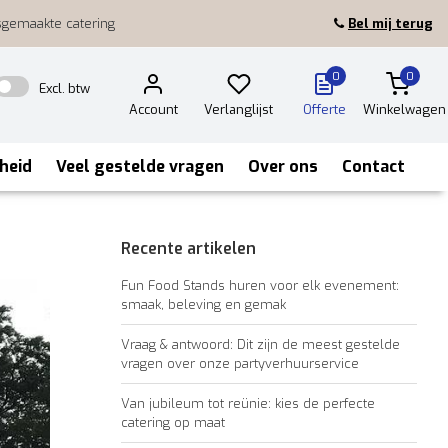
sgemaakte catering
Bel mij terug
0
0
Excl. btw
Account
Verlanglijst
Offerte
Winkelwagen
heid
Veel gestelde vragen
Over ons
Contact
Recente artikelen
Fun Food Stands huren voor elk evenement:
smaak, beleving en gemak
Vraag & antwoord: Dit zijn de meest gestelde
vragen over onze partyverhuurservice
Van jubileum tot reünie: kies de perfecte
catering op maat