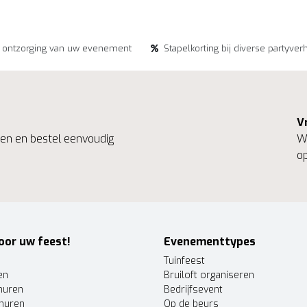
e ontzorging van uw evenement
Stapelkorting bij diverse partyver
V
ngen en bestel eenvoudig
We
op
oor uw feest!
Evenementtypes
Tuinfeest
en
Bruiloft organiseren
huren
Bedrijfsevent
huren
Op de beurs