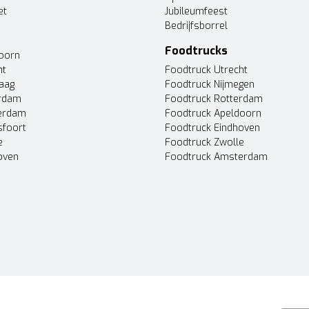
et
Jubileumfeest
Bedrijfsborrel
Foodtrucks
doorn
ht
Foodtruck Utrecht
Haag
Foodtruck Nijmegen
erdam
Foodtruck Rotterdam
terdam
Foodtruck Apeldoorn
sfoort
Foodtruck Eindhoven
e
Foodtruck Zwolle
oven
Foodtruck Amsterdam