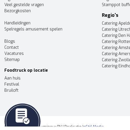
Veel gestelde vragen
Stamppot buff
Bezorgkosten
Regio's
Handleidingen
Catering Apel
Spelregels amusement spelen
Catering Utrec
Catering Den 
Blogs
Catering Rott
Contact
Catering Ams
Vacatures
Catering Amer
Sitemap
Catering Zwoll
Catering Eindh
Foodtruck op locatie
Aan huis
Festival
Bruiloft
© Copyright 2026 - Lumineux BV | Realisatie
InStijl Media
Offerte aanvragen