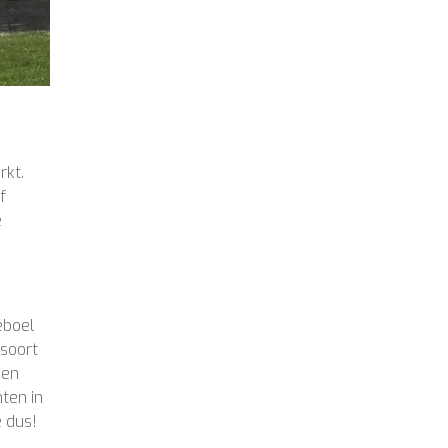
rkt.
f
e
eboel
 soort
nen
nten in
e dus!