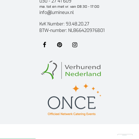
030 - 27 41 609
ma. tot en met vr. van 08:30 - 17:00
info@lumineux.nl
KvK Number: 93.48.20.27
BTW-number: NL866420976B01