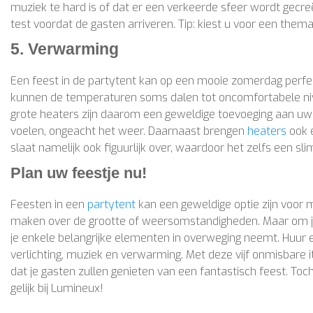
muziek te hard is of dat er een verkeerde sfeer wordt gecreëer
test voordat de gasten arriveren. Tip: kiest u voor een thema
5. Verwarming
Een feest in de partytent kan op een mooie zomerdag perfec
kunnen de temperaturen soms dalen tot oncomfortabele niv
grote heaters zijn daarom een geweldige toevoeging aan uw f
voelen, ongeacht het weer. Daarnaast brengen
heaters
ook e
slaat namelijk ook figuurlijk over, waardoor het zelfs een sl
Plan uw feestje nu!
Feesten in een
partytent
kan een geweldige optie zijn voor 
maken over de grootte of weersomstandigheden. Maar om je f
je enkele belangrijke elementen in overweging neemt. Huur e
verlichting, muziek en verwarming. Met deze vijf onmisbare it
dat je gasten zullen genieten van een fantastisch feest. Toc
gelijk bij Lumineux!