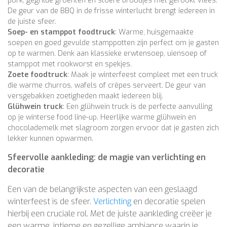
pork, gegrilde groenten en stoere broodjes met gerookt vlees.
De geur van de BBQ in de frisse winterlucht brengt iedereen in
de juiste sfeer.
Soep- en stamppot foodtruck
: Warme, huisgemaakte
soepen en goed gevulde stamppotten zijn perfect om je gasten
op te warmen. Denk aan klassieke erwtensoep, uiensoep of
stamppot met rookworst en spekjes.
Zoete foodtruck
: Maak je winterfeest compleet met een truck
die warme churros, wafels of crêpes serveert. De geur van
versgebakken zoetigheden maakt iedereen blij.
Glühwein truck
: Een glühwein truck is de perfecte aanvulling
op je winterse food line-up. Heerlijke warme glühwein en
chocolademelk met slagroom zorgen ervoor dat je gasten zich
lekker kunnen opwarmen.
Sfeervolle aankleding: de magie van verlichting en
decoratie
Een van de belangrijkste aspecten van een geslaagd
winterfeest is de sfeer.
Verlichting
en decoratie spelen
hierbij een cruciale rol. Met de juiste aankleding creëer je
een warme, intieme en gezellige ambiance waarin je