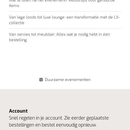
Wat te doen na het evenement? Retourtips voor gehuurde
items
Van lege loods tot luxe lounge: een transformatie met de LX-
collectie
Van servies tot meubilair: Alles wat je nodig hebt in één
bestelling
Duurzame evenementen
Account
Snel regelen in je account. Zie eerder geplaatste
bestellingen en bestel eenvoudig opnieuw.