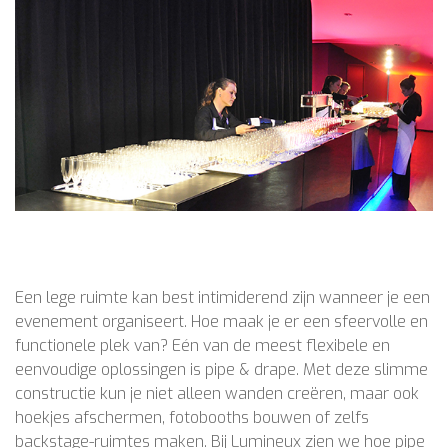
Een lege ruimte kan best intimiderend zijn wanneer je een
evenement organiseert. Hoe maak je er een sfeervolle en
functionele plek van? Eén van de meest flexibele en
eenvoudige oplossingen is pipe & drape. Met deze slimme
constructie kun je niet alleen wanden creëren, maar ook
hoekjes afschermen, fotobooths bouwen of zelfs
backstage-ruimtes maken. Bij Lumineux zien we hoe pipe