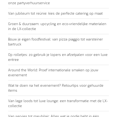
onze partyverhuurservice
Van jubileum tot reünie: kies de perfecte catering op maat
Groen & duurzaam: upcycling en eco-vriendelijke materialen
in de LX-collectie
Bouw je eigen foodfestival: van pizza piaggio tot warsteiner
bartruck
Op rolletjes: zo gebruik je lopers en afzetpalen voor een luxe
entree
Around the World: Proef internationale smaken op jouw
evenement
Wat te doen na het evenement? Retourtips voor gehuurde
items
Van lege loods tot luxe lounge: een transformatie met de LX-
collectie
Van servies tot meubilair: Alles wat je nodig hebt in één