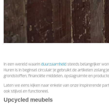
In een wereld waarin
duurzaamheid
steeds belangrijker wor
Huren is in beginsel circulair; je gebruikt de artikelen zolang
grondstoffen, financiële middelen, opslagruimte en producte
Laten we eens kijken naar enkele van onze inspirerende par
ook stijlvol en functioneel.
Upcycled meubels