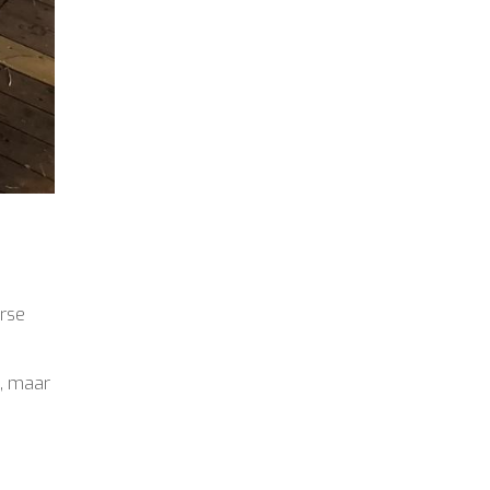
arse
n, maar