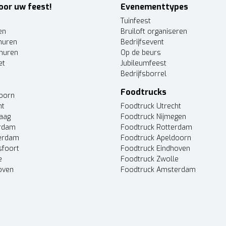
oor uw feest!
Evenementtypes
Tuinfeest
en
Bruiloft organiseren
huren
Bedrijfsevent
huren
Op de beurs
et
Jubileumfeest
Bedrijfsborrel
Foodtrucks
doorn
ht
Foodtruck Utrecht
Haag
Foodtruck Nijmegen
erdam
Foodtruck Rotterdam
terdam
Foodtruck Apeldoorn
sfoort
Foodtruck Eindhoven
e
Foodtruck Zwolle
oven
Foodtruck Amsterdam