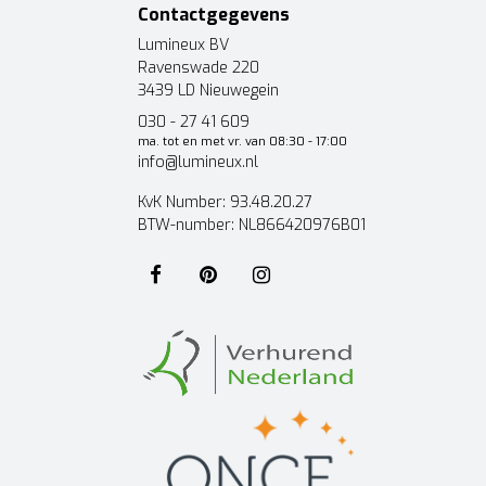
Contactgegevens
Lumineux BV
Ravenswade 220
3439 LD Nieuwegein
030 - 27 41 609
ma. tot en met vr. van 08:30 - 17:00
info@lumineux.nl
KvK Number: 93.48.20.27
BTW-number: NL866420976B01