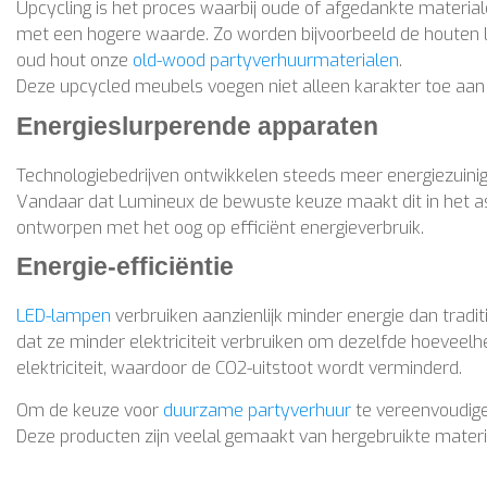
Upcycling is het proces waarbij oude of afgedankte materi
met een hogere waarde. Zo worden bijvoorbeeld de houten 
oud hout onze
old-wood partyverhuurmaterialen
.
Deze upcycled meubels voegen niet alleen karakter toe aa
Energieslurperende apparaten
Technologiebedrijven ontwikkelen steeds meer energiezuini
Vandaar dat Lumineux de bewuste keuze maakt dit in het 
ontworpen met het oog op efficiënt energieverbruik.
Energie-efficiëntie
LED-lampen
verbruiken aanzienlijk minder energie dan tradi
dat ze minder elektriciteit verbruiken om dezelfde hoeveelhei
elektriciteit, waardoor de CO2-uitstoot wordt verminderd.
Om de keuze voor
duurzame partyverhuur
te vereenvoudige
Deze producten zijn veelal gemaakt van hergebruikte materia