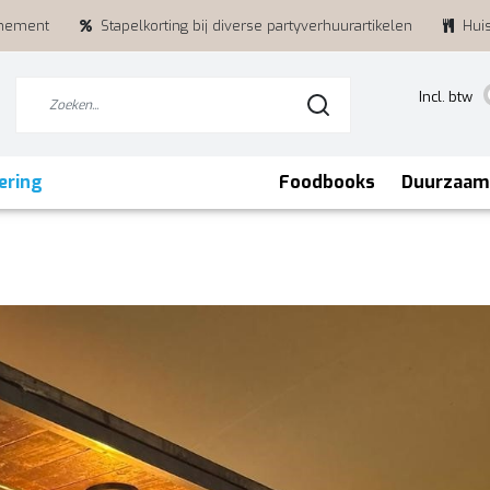
enement
Stapelkorting bij diverse partyverhuurartikelen
Hui
Incl. btw
ering
Foodbooks
Duurzaam