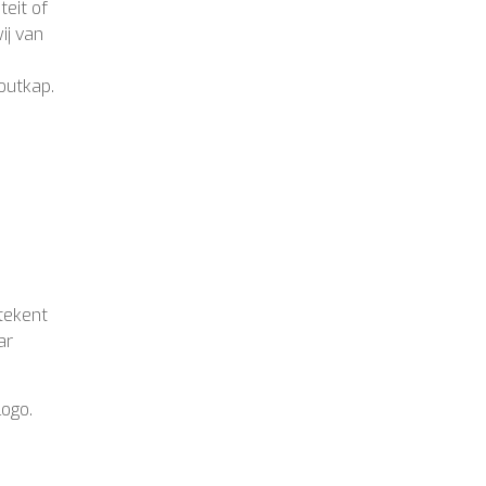
eit of
ij van
outkap.
etekent
ar
logo.