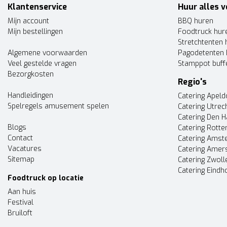
Klantenservice
Huur alles v
Mijn account
BBQ huren
Mijn bestellingen
Foodtruck hur
Stretchtenten 
Algemene voorwaarden
Pagodetenten 
Veel gestelde vragen
Stamppot buff
Bezorgkosten
Regio's
Handleidingen
Catering Apel
Spelregels amusement spelen
Catering Utrec
Catering Den 
Blogs
Catering Rott
Contact
Catering Ams
Vacatures
Catering Amer
Sitemap
Catering Zwoll
Catering Eindh
Foodtruck op locatie
Aan huis
Festival
Bruiloft