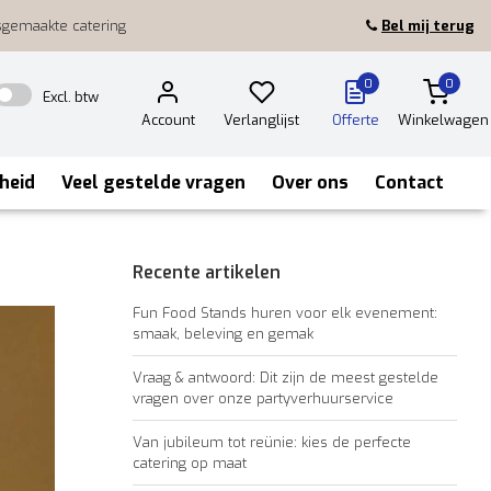
sgemaakte catering
Bel mij terug
0
0
Excl. btw
Account
Verlanglijst
Offerte
Winkelwagen
heid
Veel gestelde vragen
Over ons
Contact
Recente artikelen
Fun Food Stands huren voor elk evenement:
smaak, beleving en gemak
Vraag & antwoord: Dit zijn de meest gestelde
vragen over onze partyverhuurservice
Van jubileum tot reünie: kies de perfecte
catering op maat