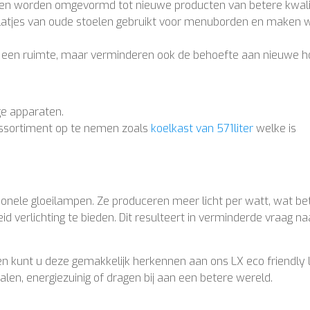
alen worden omgevormd tot nieuwe producten van betere kwalit
latjes van oude stoelen gebruikt voor menuborden en maken w
n een ruimte, maar verminderen ook de behoefte aan nieuwe h
ge apparaten.
assortiment op te nemen zoals
koelkast van 571liter
welke is
tionele gloeilampen. Ze produceren meer licht per watt, wat b
d verlichting te bieden. Dit resulteert in verminderde vraag na
n kunt u deze gemakkelijk herkennen aan ons LX eco friendly 
len, energiezuinig of dragen bij aan een betere wereld.