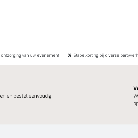
e ontzorging van uw evenement
Stapelkorting bij diverse partyver
V
ngen en bestel eenvoudig
We
op