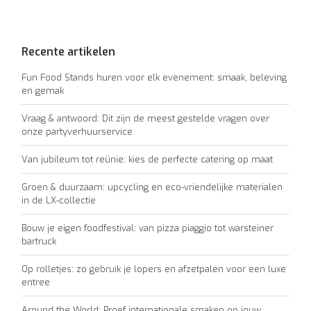
Recente artikelen
Fun Food Stands huren voor elk evenement: smaak, beleving
en gemak
Vraag & antwoord: Dit zijn de meest gestelde vragen over
onze partyverhuurservice
Van jubileum tot reünie: kies de perfecte catering op maat
Groen & duurzaam: upcycling en eco-vriendelijke materialen
in de LX-collectie
Bouw je eigen foodfestival: van pizza piaggio tot warsteiner
bartruck
Op rolletjes: zo gebruik je lopers en afzetpalen voor een luxe
entree
Around the World: Proef internationale smaken op jouw