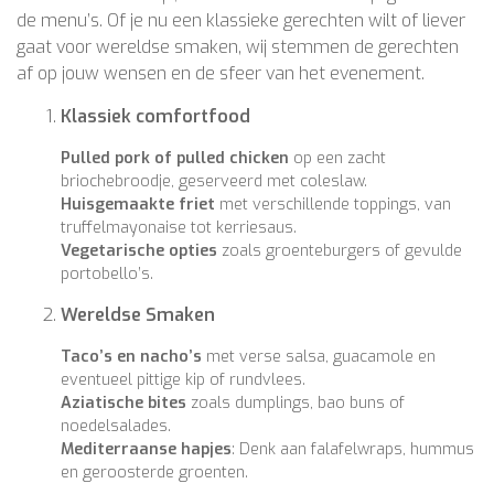
de menu’s. Of je nu een klassieke gerechten wilt of liever
gaat voor wereldse smaken, wij stemmen de gerechten
af op jouw wensen en de sfeer van het evenement.
Klassiek comfortfood
Pulled pork of pulled chicken
op een zacht
briochebroodje, geserveerd met coleslaw.
Huisgemaakte friet
met verschillende toppings, van
truffelmayonaise tot kerriesaus.
Vegetarische opties
zoals groenteburgers of gevulde
portobello’s.
Wereldse Smaken
Taco’s en nacho’s
met verse salsa, guacamole en
eventueel pittige kip of rundvlees.
Aziatische bites
zoals dumplings, bao buns of
noedelsalades.
Mediterraanse hapjes
: Denk aan falafelwraps, hummus
en geroosterde groenten.