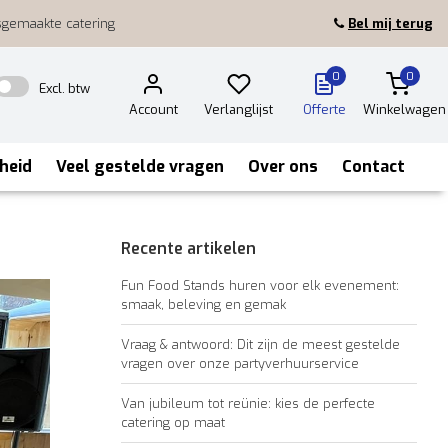
sgemaakte catering
Bel mij terug
0
0
Excl. btw
Account
Verlanglijst
Offerte
Winkelwagen
heid
Veel gestelde vragen
Over ons
Contact
Recente artikelen
Fun Food Stands huren voor elk evenement:
smaak, beleving en gemak
Vraag & antwoord: Dit zijn de meest gestelde
vragen over onze partyverhuurservice
Van jubileum tot reünie: kies de perfecte
catering op maat