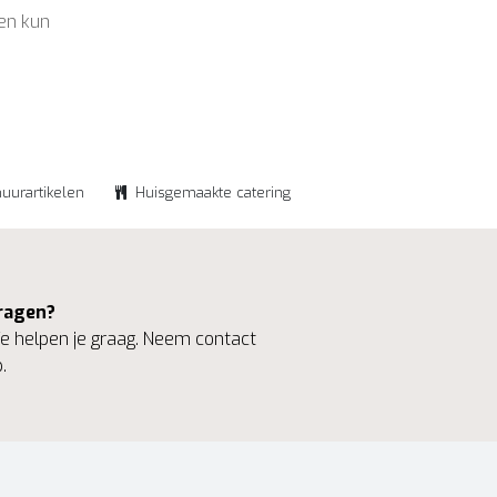
 en kun
huurartikelen
Huisgemaakte catering
ragen?
 helpen je graag. Neem contact
.