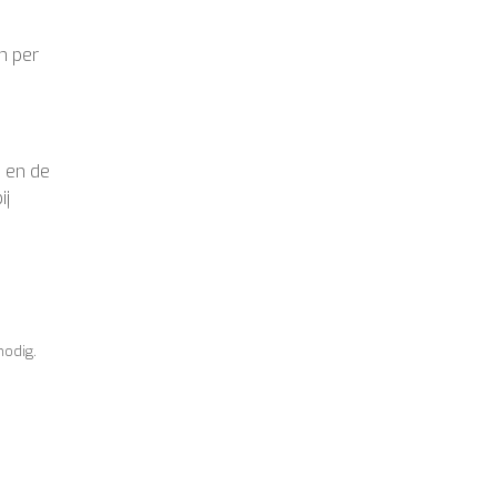
n per
u en de
ij
nodig.