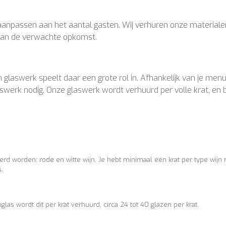
 aanpassen aan het aantal gasten. Wij verhuren onze materiale
n aan de verwachte opkomst.
n glaswerk speelt daar een grote rol in. Afhankelijk van je men
aswerk nodig. Onze glaswerk wordt verhuurd per volle krat, en b
erd worden: rode en witte wijn. Je hebt minimaal één krat per type wijn 
s.
glas wordt dit per krat verhuurd, circa 24 tot 40 glazen per krat.