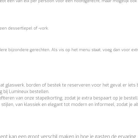
 hebt één van elk per persoon voor een hoofdgerecht, maar mogelijk ook
een dessertlepel of -vork.
andere bijzondere gerechten. Als vis op het menu staat, voeg dan voor ext
at glaswerk, borden of bestek te reserveren voor het geval er iets 
 bij Lumineux bestellen.
iteren van onze stapelkorting, zodat je extra bespaart op je bestell
tijlen, van klassiek en elegant tot modern en informeel, zodat je alt
ent kan een groot verschil maken in hoe je gasten de ervaring