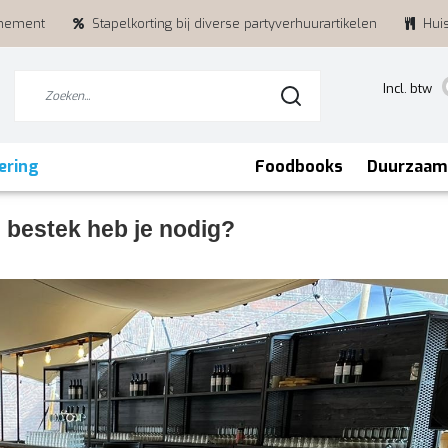
enement
Stapelkorting bij diverse partyverhuurartikelen
Hui
Incl. btw
ering
Foodbooks
Duurzaam
 bestek heb je nodig?