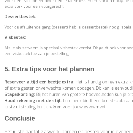
Voor een traditioneel diner heb je tafelmessen en -vorken nodig. Je
extra vork voor een voorgerecht.
Dessertbestek:
Voor de afsluitende gang (dessert) heb je dessertbestek nodig, zoals 
Visbestek:
Als je vis serveert, is speciaal visbestek vereist. Dit geldt ook voor 
een visbestek toe aan je bestelling.
5. Extra tips voor het plannen
Reserveer altijd een beetje extra:
Het is handig om een extra kr
of extra gasten onverwachts komen opdagen. Dit kan je eenvoudig
Stapelkorting:
Bij het huren van grotere hoeveelheden kun je prof
Houd rekening met de stijl:
Lumineux biedt een breed scala aan s
juiste uitstraling kunt creëren voor jouw evenement.
Conclusie
Het juiste aantal glaswerk, borden en bestek voor je evenem