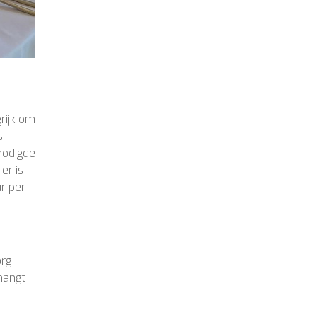
rijk om
s
nodigde
er is
r per
org
hangt