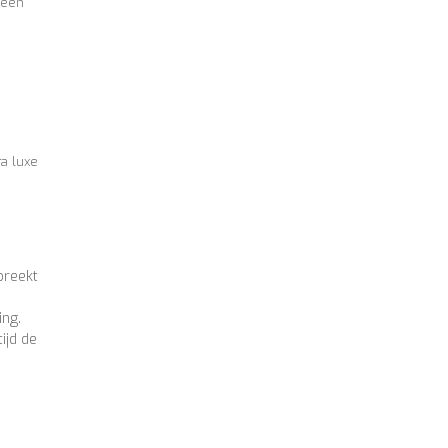
 een
ra luxe
breekt
ing.
ijd de