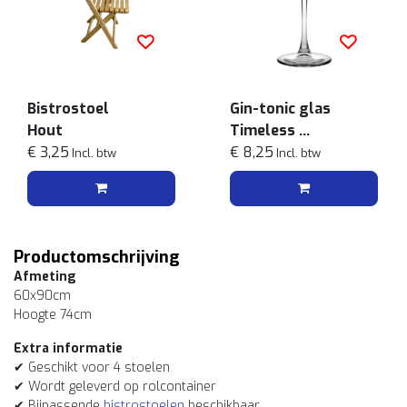
Bistrostoel
Gin-tonic glas
Hout
Timeless
€ 3,25
50 cl
€ 8,25
Incl. btw
Incl. btw
Productomschrijving
Afmeting
60x90cm
Hoogte 74cm
Extra informatie
✔ Geschikt voor 4 stoelen
✔ Wordt geleverd op rolcontainer
✔ Bijpassende
bistrostoelen
beschikbaar