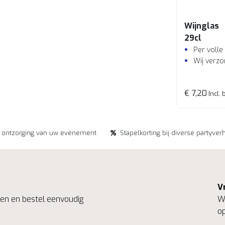
Wijnglas
29cl
Per volle
Wij verzo
€ 7,20
Incl. 
e ontzorging van uw evenement
Stapelkorting bij diverse partyver
V
ngen en bestel eenvoudig
We
op