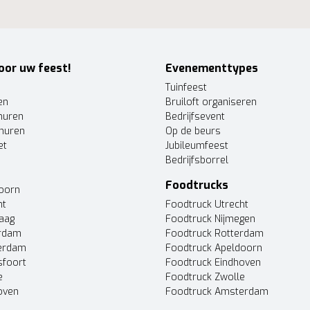
oor uw feest!
Evenementtypes
Tuinfeest
en
Bruiloft organiseren
huren
Bedrijfsevent
huren
Op de beurs
et
Jubileumfeest
Bedrijfsborrel
Foodtrucks
doorn
ht
Foodtruck Utrecht
Haag
Foodtruck Nijmegen
erdam
Foodtruck Rotterdam
terdam
Foodtruck Apeldoorn
sfoort
Foodtruck Eindhoven
e
Foodtruck Zwolle
oven
Foodtruck Amsterdam