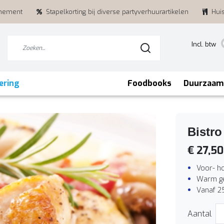
enement
Stapelkorting bij diverse partyverhuurartikelen
Hui
Incl. btw
ering
Foodbooks
Duurzaam
Bistro
€ 27,50
Voor- h
Warm ge
Vanaf 2
Aantal