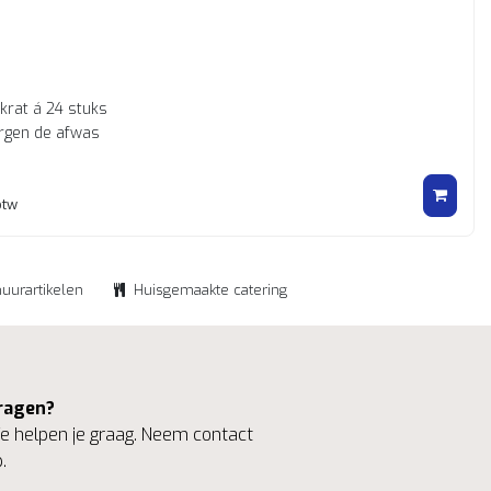
 krat á 24 stuks
rgen de afwas
btw
huurartikelen
Huisgemaakte catering
ragen?
 helpen je graag. Neem contact
.