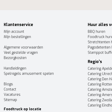
Klantenservice
Huur alles v
Mijn account
BBQ huren
Mijn bestellingen
Foodtruck hur
Stretchtenten 
Algemene voorwaarden
Pagodetenten 
Veel gestelde vragen
Stamppot buff
Bezorgkosten
Regio's
Handleidingen
Catering Apel
Spelregels amusement spelen
Catering Utrec
Catering Den 
Blogs
Catering Rott
Contact
Catering Ams
Vacatures
Catering Amer
Sitemap
Catering Zwoll
Catering Eindh
Foodtruck op locatie