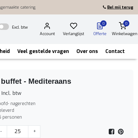
sgemaakte catering
Bel mij terug
0
0
Excl. btw
Account
Verlanglijst
Offerte
Winkelwagen
heid
Veel gestelde vragen
Over ons
Contact
 buffet - Mediteraans
Incl. btw
oofd- nagerechten
leverd
5 personen
-
+