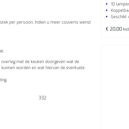
10 lampe
Koppelba
Geschikt 
estek per persoon. Indien u meer couverts wenst
€ 20,00
Incl
at.
n in overleg met de keuken doorgeven wat de
t kunnen worden en wat hiervan de eventuele
ting.
332