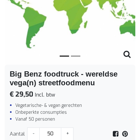
Vorige
Volge
Big Benz foodtruck - wereldse
vega(n) streetfoodmenu
€ 29,50
Incl. btw
Vegetarische- & vegan gerechten
Onbeperkte consumpties
Vanaf 50 personen
Aantal
-
+