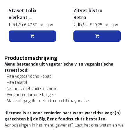
Staset Tolix
Zitset bistro
vierkant
Retro
Zwart/iepenhout
€ 41,75
€ 16,50
€ 47,50
Incl. btw
€ 19,25
Incl. btw
Productomschrijving
Menu bestaande uit vegetarische
en veganistische
streetfood:
• Pita vegetarische kebab
• Pita falafel
• Nacho's met chili sin carne
• Avocado edamme burger
• Maiskolf gegrild met feta en chilimayonaise
Hiermee is er voor eenieder naar wens wereldse vega(n)
gerechten bij de Big Benz foodtruck te bestellen.
Aanpassingen in het menu gewenst? Laat het ons weten en we