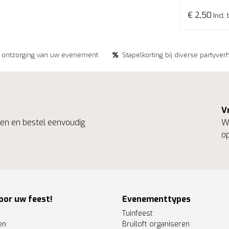
€ 2,50
Incl.
e ontzorging van uw evenement
Stapelkorting bij diverse partyver
V
ngen en bestel eenvoudig
We
op
oor uw feest!
Evenementtypes
Tuinfeest
en
Bruiloft organiseren