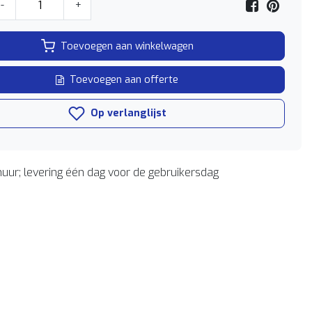
-
+
Toevoegen aan winkelwagen
Toevoegen aan offerte
Op verlanglijst
uur; levering één dag voor de gebruikersdag