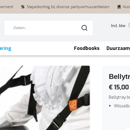
enement
Stapelkorting bij diverse partyverhuurartikelen
Hui
Incl. btw
ering
Foodbooks
Duurzaam
Bellyt
€ 15,00
Bellytray b
Wisselb