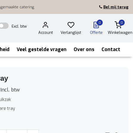
sgemaakte catering
Bel mij terug
0
0
Excl. btw
Account
Verlanglijst
Offerte
Winkelwagen
heid
Veel gestelde vragen
Over ons
Contact
ray
Incl. btw
uikzak
are tray