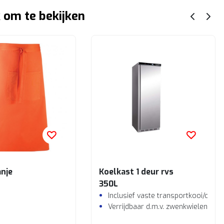
 om te bekijken
anje
Koelkast 1 deur rvs
350L
Inclusief vaste transportkooi/omb
Verrijdbaar d.m.v. zwenkwielen incl