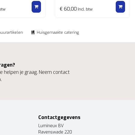
€ 60,00
 btw
Incl. btw
huurartikelen
Huisgemaakte catering
ragen?
 helpen je graag. Neem contact
.
Contactgegevens
Lumineux BV
Ravenswade 220