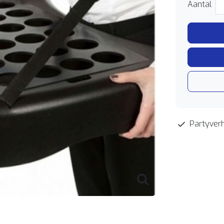
Aantal
Partyverh