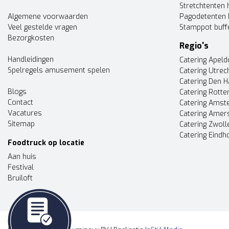
Stretchtenten 
Algemene voorwaarden
Pagodetenten 
Veel gestelde vragen
Stamppot buff
Bezorgkosten
Regio's
Handleidingen
Catering Apel
Spelregels amusement spelen
Catering Utrec
Catering Den 
Blogs
Catering Rott
Contact
Catering Ams
Vacatures
Catering Amer
Sitemap
Catering Zwoll
Catering Eindh
Foodtruck op locatie
Aan huis
Festival
Bruiloft