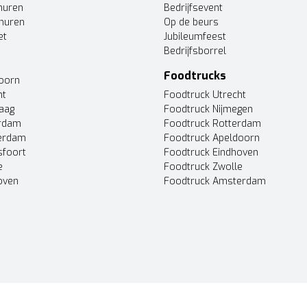
huren
Bedrijfsevent
huren
Op de beurs
et
Jubileumfeest
Bedrijfsborrel
Foodtrucks
doorn
ht
Foodtruck Utrecht
Haag
Foodtruck Nijmegen
erdam
Foodtruck Rotterdam
terdam
Foodtruck Apeldoorn
sfoort
Foodtruck Eindhoven
e
Foodtruck Zwolle
oven
Foodtruck Amsterdam