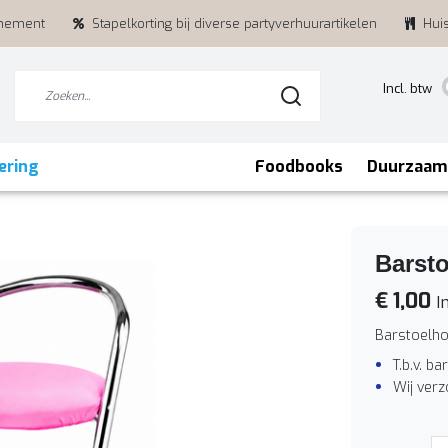
enement
Stapelkorting bij diverse partyverhuurartikelen
Hui
Incl. btw
ering
Foodbooks
Duurzaam
Barsto
€ 1,00
In
Barstoelho
T.b.v. b
Wij ver