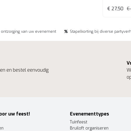
€ 27,50
€
e ontzorging van uw evenement
Stapelkorting bij diverse partyver
V
ngen en bestel eenvoudig
We
op
oor uw feest!
Evenementtypes
Tuinfeest
en
Bruiloft organiseren