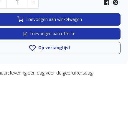
-
+
Toevoegen aan winkelwagen
Toevoegen aan offerte
Op verlanglijst
uur; levering één dag voor de gebruikersdag