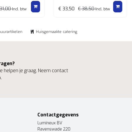
 31,00
€ 33,50
€ 38,50
Incl. btw
Incl. btw
huurartikelen
Huisgemaakte catering
ragen?
 helpen je graag. Neem contact
.
Contactgegevens
Lumineux BV
Ravenswade 220