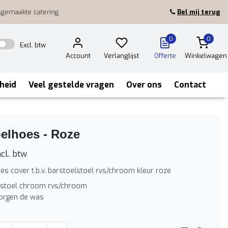
sgemaakte catering
Bel mij terug
0
0
Excl. btw
Account
Verlanglijst
Offerte
Winkelwagen
heid
Veel gestelde vragen
Over ons
Contact
elhoes - Roze
cl. btw
es cover t.b.v. barstoelstoel rvs/chroom kleur roze
arstoel chroom rvs/chroom
zorgen de was