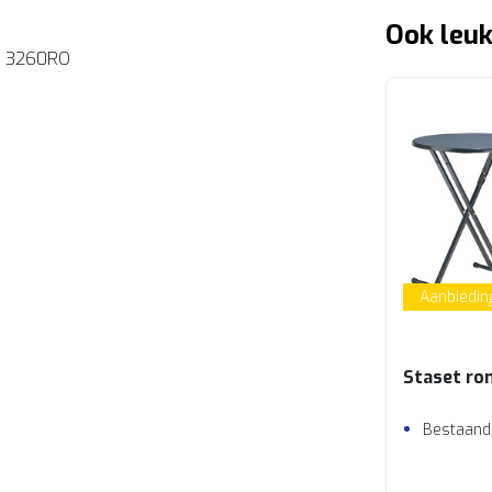
Ook leuk
3260RO
Aanbiedin
Staset ro
Bestaande