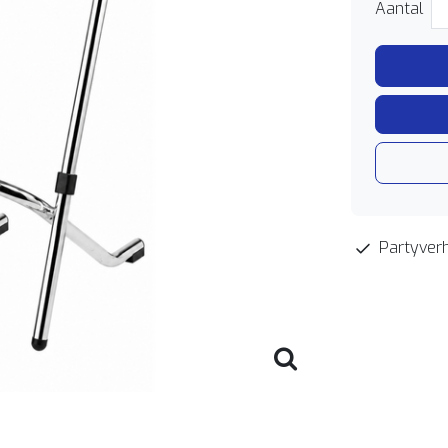
Aantal
Partyverh