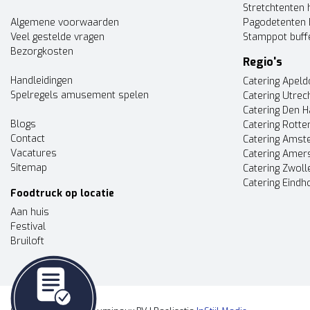
Stretchtenten 
Algemene voorwaarden
Pagodetenten 
Veel gestelde vragen
Stamppot buff
Bezorgkosten
Regio's
Handleidingen
Catering Apel
Spelregels amusement spelen
Catering Utrec
Catering Den 
Blogs
Catering Rott
Contact
Catering Ams
Vacatures
Catering Amer
Sitemap
Catering Zwoll
Catering Eindh
Foodtruck op locatie
Aan huis
Festival
Bruiloft