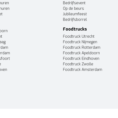
huren
Bedrijfsevent
huren
Op de beurs
et
Jubileumfeest
Bedrijfsborrel
Foodtrucks
doorn
ht
Foodtruck Utrecht
Haag
Foodtruck Nijmegen
erdam
Foodtruck Rotterdam
terdam
Foodtruck Apeldoorn
sfoort
Foodtruck Eindhoven
e
Foodtruck Zwolle
oven
Foodtruck Amsterdam