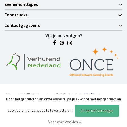
Evenementtypes
Foodtrucks
Contactgegevens
Wil je ons volgen?
© Copyright 2026 - Lumineux BV | Realisatie
InStijl Media
Door het gebruiken van onze website, ga je akkoord met het gebruik van
Algemene voorwaarden
|
Disclaimer
|
Privacy Policy
|
Sitemap
|
cookies om onze website te verbeteren.
Dit bericht verbergen
Offerte aanvragen
evenement
Meer over cookies »