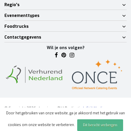
Regio's
Evenementtypes
Foodtrucks
Contactgegevens
Wil je ons volgen?
© Copyright 2026 - Lumineux BV | Realisatie
InStijl Media
Door het gebruiken van onze website, ga je akkoord met het gebruik van
Algemene voorwaarden
|
Disclaimer
|
Privacy Policy
|
Sitemap
|
cookies om onze website te verbeteren.
Dit bericht verbergen