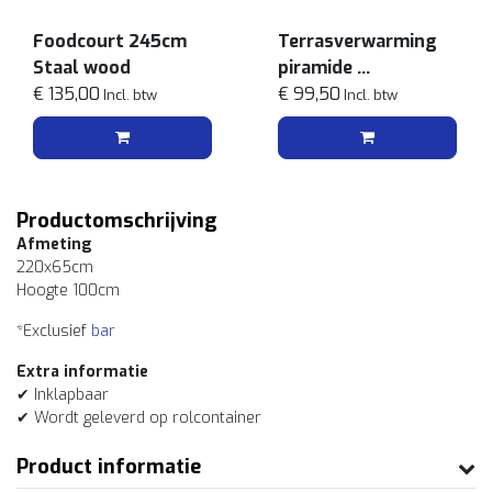
Foodcourt 245cm
Terrasverwarming
Staal wood
piramide
€ 135,00
zwart
€ 99,50
Incl. btw
Incl. btw
Productomschrijving
Afmeting
220x65cm
Hoogte 100cm
*Exclusief
bar
Extra informatie
✔ Inklapbaar
✔ Wordt geleverd op rolcontainer
Product informatie