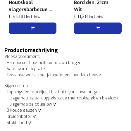
Houtskool
Bord dsn. 21cm
slagersbarbecue
Wit
zwart
€ 45,00
€ 0,28
Incl. btw
Incl. btw
Productomschrijving
Vleesassortiment:
• Hamburger t.b.v. build your own burger
• Saté ayam – kipsaté
• Texaanse worst met jalapeño en cheddar cheese
Bijgerechten:
• Toppings en broodjes t.b.v. build your own burger
• Huisgemaakte aardappelsalade met rookspek en bieslook
• Huisgemaakte coleslaw
• 3 koude sauzen
• Kruidenboter
• Stokbrood