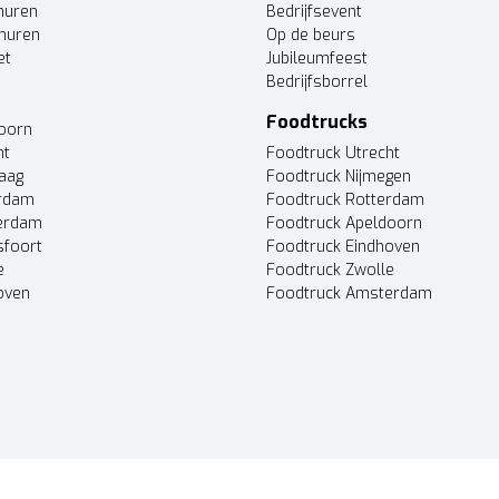
huren
Bedrijfsevent
huren
Op de beurs
et
Jubileumfeest
Bedrijfsborrel
Foodtrucks
doorn
ht
Foodtruck Utrecht
Haag
Foodtruck Nijmegen
erdam
Foodtruck Rotterdam
terdam
Foodtruck Apeldoorn
sfoort
Foodtruck Eindhoven
e
Foodtruck Zwolle
oven
Foodtruck Amsterdam