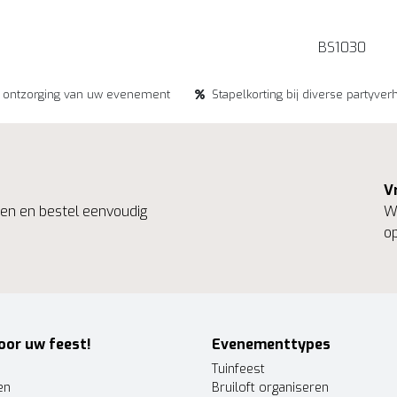
BS1030
e ontzorging van uw evenement
Stapelkorting bij diverse partyver
V
ngen en bestel eenvoudig
We
op
oor uw feest!
Evenementtypes
Tuinfeest
en
Bruiloft organiseren