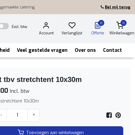
sgemaakte catering
Bel mij terug
0
0
Excl. btw
Account
Verlanglijst
Offerte
Winkelwagen
heid
Veel gestelde vragen
Over ons
Contact
t tbv stretchtent 10x30m
,00
Incl. btw
v stretchtent 10x30m
-
+
Toevoegen aan winkelwagen