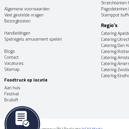
Stretchtenten 
Algemene voorwaarden
Pagodetenten 
Veel gestelde vragen
Stamppot buff
Bezorgkosten
Regio's
Handleidingen
Catering Apel
Spelregels amusement spelen
Catering Utrec
Catering Den 
Blogs
Catering Rott
Contact
Catering Ams
Vacatures
Catering Amer
Sitemap
Catering Zwoll
Catering Eindh
Foodtruck op locatie
Aan huis
Festival
Bruiloft