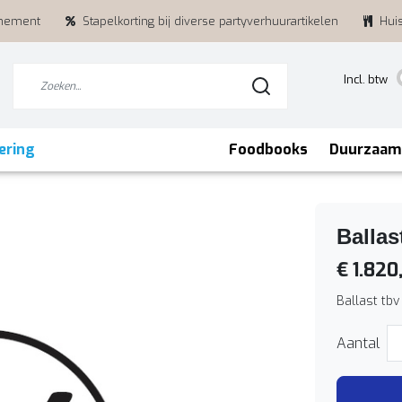
enement
Stapelkorting bij diverse partyverhuurartikelen
Hui
Incl. btw
ering
Foodbooks
Duurzaam
Ballas
€ 1.820
Ballast tb
Aantal