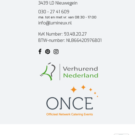
3439 LD Nieuwegein
030 - 27 41 609
ma. tot en met vr. van 08:30 - 17:00
info@lumineux.nl
KvK Number: 93.48.20.27
BTW-number: NL866420976B01