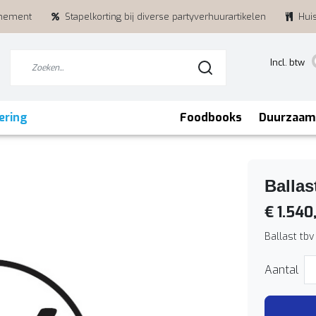
enement
Stapelkorting bij diverse partyverhuurartikelen
Hui
Incl. btw
ering
Foodbooks
Duurzaam
Ballas
€ 1.540
Ballast tb
Aantal