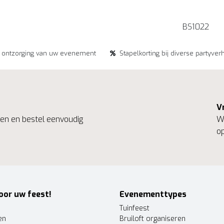
BS1022
e ontzorging van uw evenement
Stapelkorting bij diverse partyver
V
ngen en bestel eenvoudig
We
op
oor uw feest!
Evenementtypes
Tuinfeest
en
Bruiloft organiseren