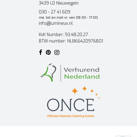
3439 LD Nieuwegein
030 - 27 41 609
ma. tot en met vr. van 08:30 - 17:00
info@lumineux.nl
KvK Number: 93.48.20.27
BTW-number: NL866420976B01