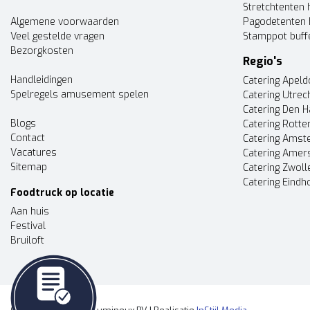
Stretchtenten 
Algemene voorwaarden
Pagodetenten 
Veel gestelde vragen
Stamppot buff
Bezorgkosten
Regio's
Handleidingen
Catering Apel
Spelregels amusement spelen
Catering Utrec
Catering Den 
Blogs
Catering Rott
Contact
Catering Ams
Vacatures
Catering Amer
Sitemap
Catering Zwoll
Catering Eindh
Foodtruck op locatie
Aan huis
Festival
Bruiloft