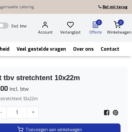
sgemaakte catering
Bel mij terug
0
0
Excl. btw
Account
Verlanglijst
Offerte
Winkelwagen
heid
Veel gestelde vragen
Over ons
Contact
t tbv stretchtent 10x22m
,00
Incl. btw
v stretchtent 10x22m
-
+
Toevoegen aan winkelwagen