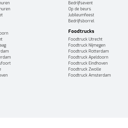
huren
Bedrijfsevent
huren
Op de beurs
et
Jubileumfeest
Bedrijfsborrel
Foodtrucks
doorn
ht
Foodtruck Utrecht
Haag
Foodtruck Nijmegen
erdam
Foodtruck Rotterdam
terdam
Foodtruck Apeldoorn
sfoort
Foodtruck Eindhoven
e
Foodtruck Zwolle
oven
Foodtruck Amsterdam