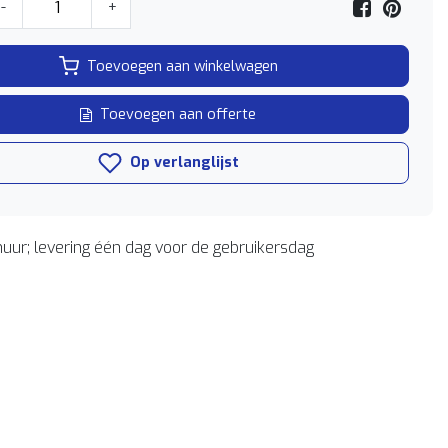
-
+
Toevoegen aan winkelwagen
Toevoegen aan offerte
Op verlanglijst
uur; levering één dag voor de gebruikersdag