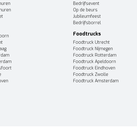
huren
Bedrijfsevent
huren
Op de beurs
et
Jubileumfeest
Bedrijfsborrel
Foodtrucks
doorn
ht
Foodtruck Utrecht
Haag
Foodtruck Nijmegen
erdam
Foodtruck Rotterdam
terdam
Foodtruck Apeldoorn
sfoort
Foodtruck Eindhoven
e
Foodtruck Zwolle
oven
Foodtruck Amsterdam