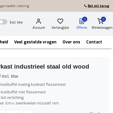
sgemaakte catering
Bel mij terug
0
0
Excl. btw
Account
Verlanglijst
Offerte
Winkelwagen
heid
Veel gestelde vragen
Over ons
Contact
kast industrieel staal old wood
0
Incl. btw
 koelbuffet koeling koelkast flessennest
f koelbuffet met flessennest
 led verlichting
aar d.m.v. zwenkwielen inclusief rem