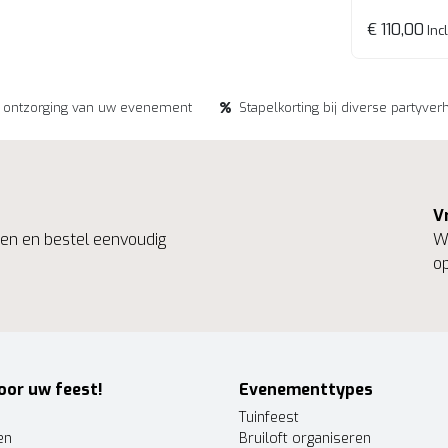
Verrijdba
€ 110,00
Incl
e ontzorging van uw evenement
Stapelkorting bij diverse partyver
V
ngen en bestel eenvoudig
We
op
oor uw feest!
Evenementtypes
Tuinfeest
en
Bruiloft organiseren