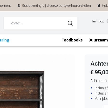
enement
Stapelkorting bij diverse partyverhuurartikelen
Hui
Incl. btw
ering
Foodbooks
Duurzaam
Achter
€ 95,0
Achterkast
Inclusie
Inclusief
Verrijdb