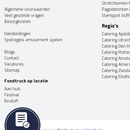
Stretchtenten 
Algemene voorwaarden
Pagodetenten 
Veel gestelde vragen
Stamppot buff
Bezorgkosten
Regio's
Handleidingen
Catering Apel
Spelregels amusement spelen
Catering Utrec
Catering Den 
Blogs
Catering Rott
Contact
Catering Ams
Vacatures
Catering Amer
Sitemap
Catering Zwoll
Catering Eindh
Foodtruck op locatie
Aan huis
Festival
Bruiloft