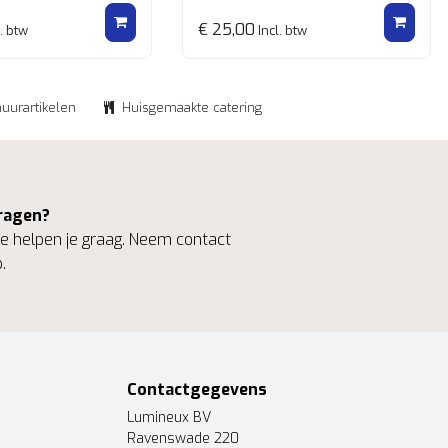
ar d.m.v. zwenkwielen incl. rem
€ 25,00
. btw
Incl. btw
huurartikelen
Huisgemaakte catering
ragen?
 helpen je graag. Neem contact
.
Contactgegevens
Lumineux BV
Ravenswade 220